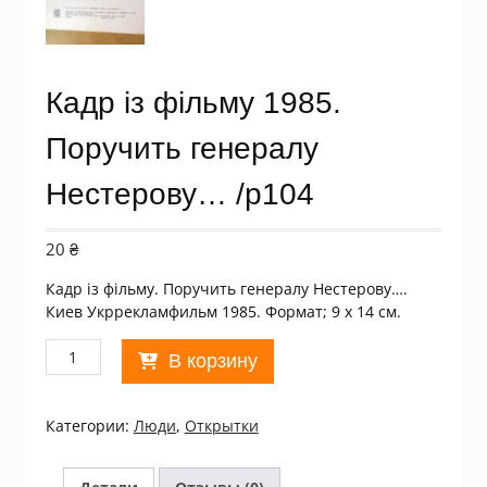
Кадр із фільму 1985.
Поручить генералу
Нестерову… /p104
20
₴
Кадр із фільму. Поручить генералу Нестерову….
Киев Укррекламфильм 1985. Формат; 9 х 14 см.
Количество
В корзину
товара
Кадр
із
Категории:
Люди
,
Открытки
фільму
1985.
Поручить