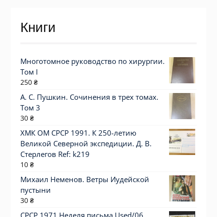
Книги
Многотомное руководство по хирургии.
Том I
250
₴
А. С. Пушкин. Сочинения в трех томах.
Том 3
30
₴
ХМК ОМ СРСР 1991. К 250-летию
Великой Северной экспедиции. Д. В.
Стерлегов Ref: k219
10
₴
Михаил Неменов. Ветры Иудейской
пустыни
30
₴
СРСР 1971 Неделя письма Used/06