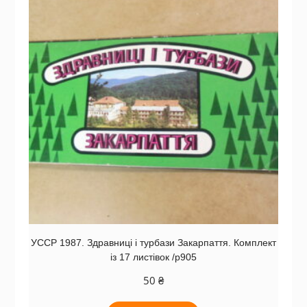
УССР 1987. Здравниці і турбази Закарпаття. Комплект
із 17 листівок /р905
50
₴