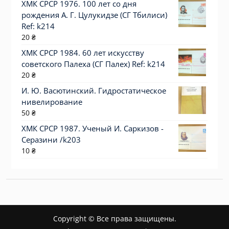
ХМК СРСР 1976. 100 лет со дня
рождения А. Г. Цулукидзе (СГ Тбилиси)
Ref: k214
20
₴
ХМК СРСР 1984. 60 лет искусству
советского Палеха (СГ Палех) Ref: k214
20
₴
И. Ю. Васютинский. Гидростатическое
нивелирование
50
₴
ХМК СРСР 1987. Ученый И. Саркизов -
Серазини /k203
10
₴
Copyright © Все права защищены.