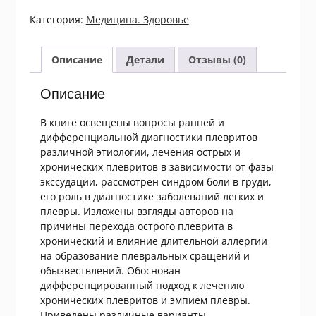
А.Горбулин.
Категория:
Медицина. Здоровье
Плевриты
Описание
Детали
Отзывы (0)
Описание
В книге освещены вопросы ранней и
дифференциальной диагностики плевритов
различной этиологии, лечения острых и
хронических плевритов в зависимости от фазы
экссудации, рассмотрен синдром боли в груди,
его роль в диагностике заболеваний легких и
плевры. Изложены взгляды авторов на
причины перехода острого плеврита в
хронический и влияние длительной аллергии
на образование плевральных сращений и
обызвествлений. Обоснован
дифференцированный подход к лечению
хронических плевритов и эмпием плевры.
Приведены различные варианты