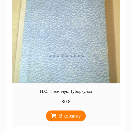
Н.С. Пилипчук. Туберкулез
30
₴
В корзину