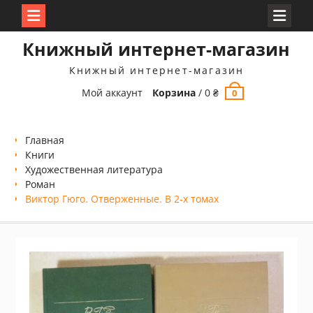
Перейти
Книжный интернет-магазин
к
содержимому
Книжный интернет-магазин
Мой аккаунт
Корзина
/
0
₴
0
Главная
Книги
Xудожественная литература
Роман
Виктор Гюго. Отверженные. В 2-х томах