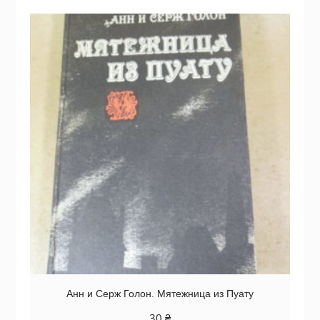
Анн и Серж Голон. Мятежница из Пуату
30
₴