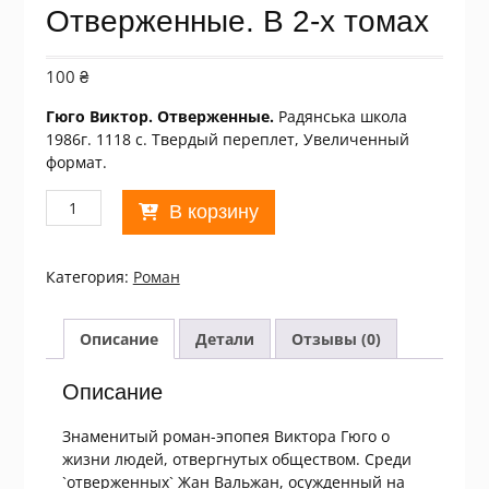
Отверженные. В 2-х томах
100
₴
Гюго Виктор. Отверженные.
Радянська школа
1986г. 1118 c. Твердый переплет, Увеличенный
формат.
Количество
В корзину
товара
Виктор
Гюго.
Категория:
Роман
Отверженные.
В
2-
Описание
Детали
Отзывы (0)
х
томах
Описание
Знаменитый роман-эпопея Виктора Гюго о
жизни людей, отвергнутых обществом. Среди
`отверженных` Жан Вальжан, осужденный на