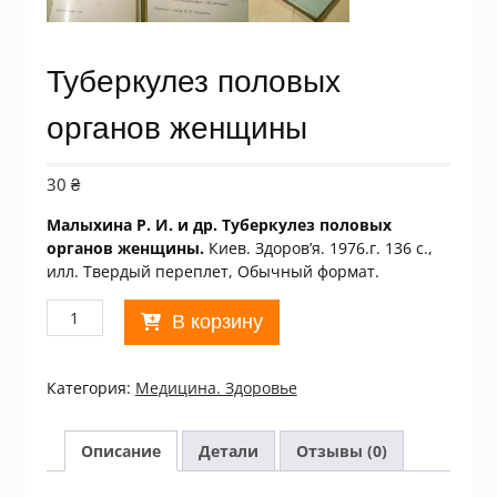
Туберкулез половых
органов женщины
30
₴
Малыхина Р. И. и др. Туберкулез половых
органов женщины.
Киев. Здоров’я. 1976.г. 136 с.,
илл. Твердый переплет, Обычный формат.
Количество
В корзину
товара
Туберкулез
половых
Категория:
Медицина. Здоровье
органов
женщины
Описание
Детали
Отзывы (0)