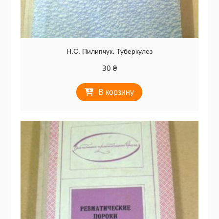
Н.С. Пилипчук. Туберкулез
30
₴
В корзину