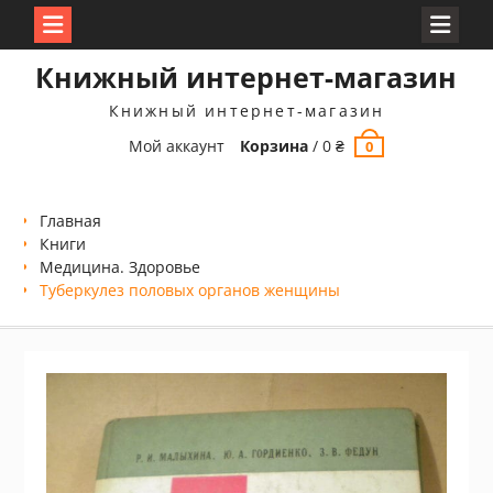
Перейти
Книжный интернет-магазин
к
содержимому
Книжный интернет-магазин
Мой аккаунт
Корзина
/
0
₴
0
Главная
Книги
Медицина. Здоровье
Туберкулез половых органов женщины