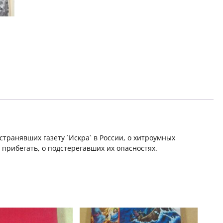
транявших газету `Искра` в России, о хитроумных
 прибегать, о подстерегавших их опасностях.