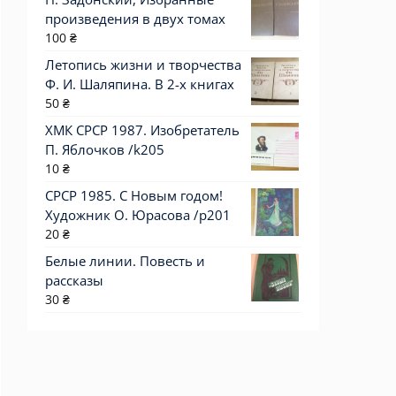
произведения в двух томах
100
₴
Летопись жизни и творчества
Ф. И. Шаляпина. В 2-х книгах
50
₴
ХМК СРСР 1987. Изобретатель
П. Яблочков /k205
10
₴
СРСР 1985. С Новым годом!
Художник О. Юрасова /р201
20
₴
Белые линии. Повесть и
рассказы
30
₴