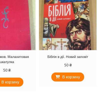
жов. Малахитовая
Біблія в дії. Новий заповіт
шкатулка
50
₴
50
₴
В корзину
В корзину