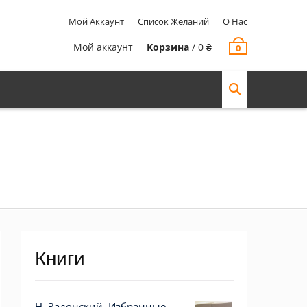
Мой Аккаунт
Список Желаний
О Нас
Мой аккаунт
Корзина
/
0
₴
0
Книги
Н. Задонский, Избранные