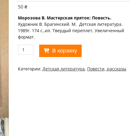
50
₴
Морозова В. Мастерская пряток: Повесть.
Художник В. Брагинский. М. Детская литература.
1989г. 174 с.,ил. Твердый переплет, Увеличенный
формат.
Количество
В корзину
товара
Вера
Морозова.
Категории:
Детская литература
,
Повести, рассказы
Мастерская
пряток