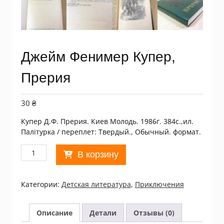
Джейм Фенимер Купер,
Прерия
30
₴
Купер Д.Ф. Прерия. Киев Молодь. 1986г. 384с.,ил.
Палiтурка / переплет: Твердый., Обычный. формат.
Количество
В корзину
товара
Джейм
Фенимер
Категории:
Детская литература
,
Приключения
Купер,
Прерия
Описание
Детали
Отзывы (0)