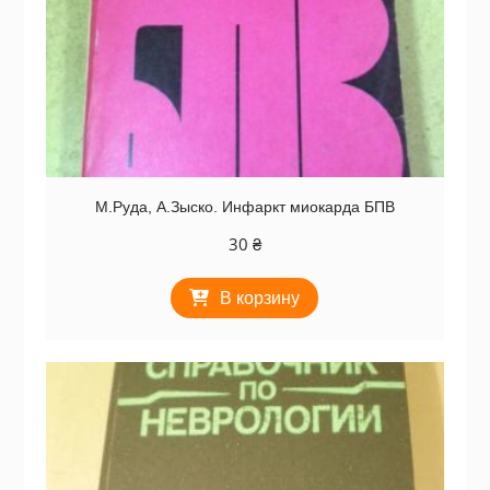
М.Руда, А.Зыско. Инфаркт миокарда БПВ
30
₴
В корзину