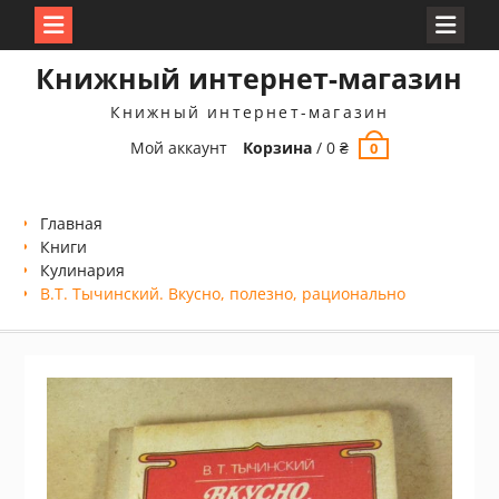
Перейти
Книжный интернет-магазин
к
содержимому
Книжный интернет-магазин
Мой аккаунт
Корзина
/
0
₴
0
Главная
Книги
Кулинария
В.Т. Тычинский. Вкусно, полезно, рационально