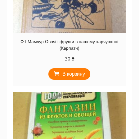
Ф.І.Мамчур.Овочі і фрукти в нашому харчуванні
(Карпати)
30
₴
В корзину