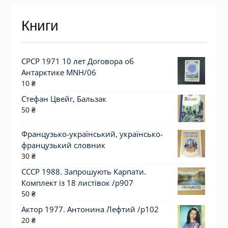
Книги
СРСР 1971 10 лет Договора об
Антарктике MNH/06
10
₴
Стефан Цвейг, Бальзак
50
₴
Французько-український, українсько-
французький словник
30
₴
СССР 1988. Запрошують Карпати.
Комплект із 18 листівок /р907
50
₴
Актор 1977. Антонина Лефтий /p102
20
₴