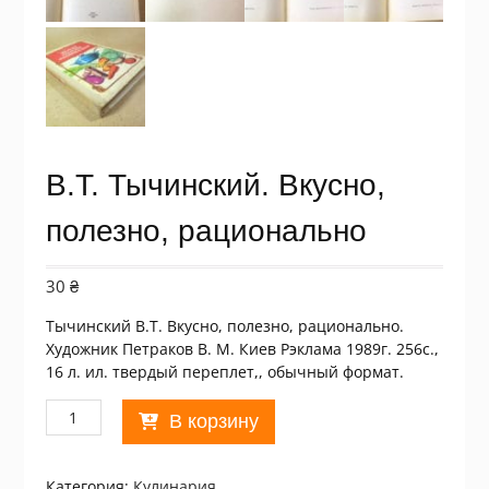
В.Т. Тычинский. Вкусно,
полезно, рационально
30
₴
Тычинский В.Т. Вкусно, полезно, рационально.
Художник Петраков В. М. Киев Рэклама 1989г. 256с.,
16 л. ил. твердый переплет,, обычный формат.
Количество
В корзину
товара
В.Т.
Тычинский.
Категория:
Кулинария