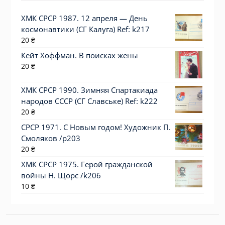
ХМК СРСР 1987. 12 апреля — День
космонавтики (СГ Калуга) Ref: k217
20
₴
Кейт Хоффман. В поисках жены
20
₴
ХМК СРСР 1990. Зимняя Спартакиада
народов СССР (СГ Славське) Ref: k222
20
₴
СРСР 1971. С Новым годом! Художник П.
Смоляков /р203
20
₴
ХМК СРСР 1975. Герой гражданской
войны Н. Щорс /k206
10
₴