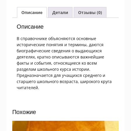
Когонашвили.
Краткий
Описание
Детали
Отзывы (0)
справочник
по
Описание
истории
В справочнике объясняются основные
исторические понятия и термины, даются
биографические сведения о выдающихся
деятелях, кратко описываются важнейшие
факты и события, относящиеся ко всем
разделам школьного курса истории.
Предназначается для учащихся среднего и
старшего школьного возраста, широкого круга
читателей.
Похожие