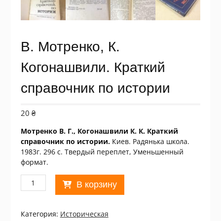
В. Мотренко, К.
Когонашвили. Краткий
справочник по истории
20
₴
Мотренко В. Г., Когонашвили К. К. Краткий
справочник по истории.
Киев. Радянька школа.
1983г. 296 с. Твердый переплет, Уменьшенный
формат.
Количество
В корзину
товара
В.
Мотренко,
Категория:
Историческая
К.