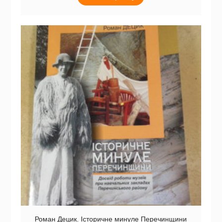
Роман Децик. Історичне минуле Пе­ре­чин­щи­­ни