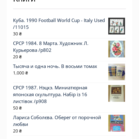
Куба. 1990 Football World Cup - Italy Used
/11015
30
₴
СРСР 1984. 8 Марта. Художник Л.
Курьерова /р802
20
₴
Тысяча и одна ночь. В восьми томах
1,000
₴
СРСР 1987. Нэцкэ. Миниатюрная
японская скульптура. Набір із 16
листівок /р908
50
₴
Лариса Соболєва. Оберег от порочной
любви
20
₴