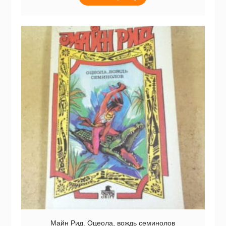
Майн Рид. Оцеола, вождь семинолов