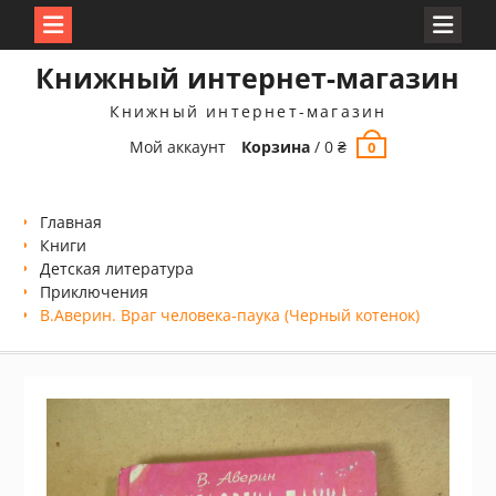
Перейти
Книжный интернет-магазин
к
содержимому
Книжный интернет-магазин
Мой аккаунт
Корзина
/
0
₴
0
Главная
Книги
Детская литература
Приключения
В.Аверин. Враг человека-паука (Черный котенок)