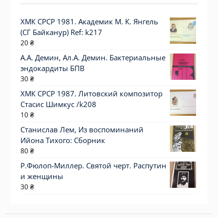
ХМК СРСР 1981. Академик М. К. Янгель
(СГ Байканур) Ref: k217
20
₴
А.А. Демин, Ал.А. Демин. Бактериальные
эндокардиты БПВ
30
₴
ХМК СРСР 1987. Литовский композитор
Стасис Шимкус /k208
10
₴
Станислав Лем, Из воспоминаний
Ийона Тихого: Сборник
80
₴
Р.Фюлоп-Миллер. Святой черт. Распутин
и женщины
30
₴