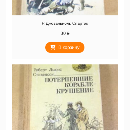
Р. Джованьйолі. Спартак
30
₴
В корзину