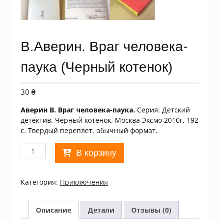
В.Аверин. Враг человека-
паука (Черный котенок)
30
₴
Аверин В. Враг человека-паука.
Серия: Детский
детектив. Черный котенок. Москва Эксмо 2010г. 192
с. Твердый переплет, обычный формат.
Количество
В корзину
товара
В.Аверин.
Враг
Категория:
Приключения
человека-
паука
(Черный
Описание
Детали
Отзывы (0)
котенок)