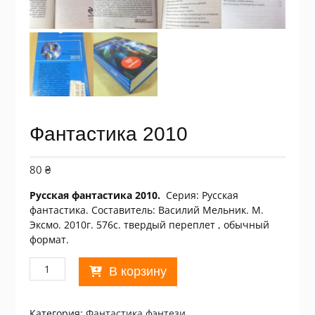
Фантастика 2010
80
₴
Русская фантастика 2010.
Серия: Русская
фантастика. Составитель: Василий Мельник. М.
Эксмо. 2010г. 576с. твердый переплет , обычный
формат.
Количество
В корзину
товара
Фантастика
2010
Категория:
Фантастика,фэнтези