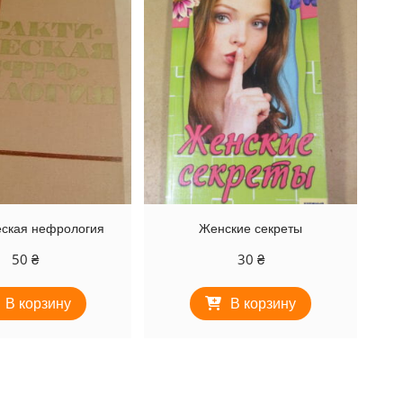
еская нефрология
Женские секреты
50
₴
30
₴
В корзину
В корзину