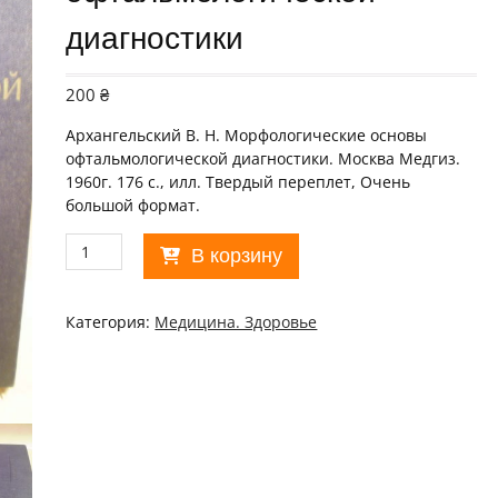
диагностики
200
₴
Архангельский В. Н. Морфологические основы
офтальмологической диагностики. Москва Медгиз.
1960г. 176 с., илл. Твердый переплет, Очень
большой формат.
Количество
В корзину
товара
В.Архангельский.
Морфологические
Категория:
Медицина. Здоровье
основы
офтальмологической
диагностики