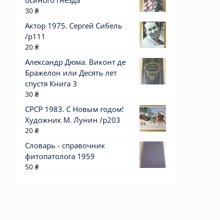
осиного гнезда
30
₴
Актор 1975. Сергей Сибель
/p111
20
₴
Александр Дюма. Виконт де
Бражелон или Десять лет
спустя Книга 3
30
₴
СРСР 1983. С Новым годом!
Художник М. Лунин /р203
20
₴
Словарь - справочник
фитопатолога 1959
50
₴