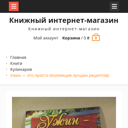
Перейти
Книжный интернет-магазин
к
содержимому
Книжный интернет-магазин
Мой аккаунт
Корзина
/
0
₴
0
Главная
Книги
Кулинария
Ужин — это просто (Коллекция лучших рецептов)