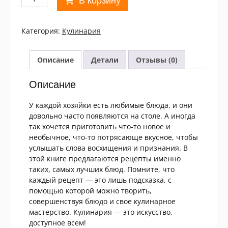
В корзину
товара
Ужин
-
Категория:
Кулинария
это
просто
(Коллекция
Описание
Детали
Отзывы (0)
лучших
рецептов)
Описание
У каждой хозяйки есть любимые блюда, и они
довольно часто появляются на столе. А иногда
так хочется приготовить что-то новое и
необычное, что-то потрясающе вкусное, чтобы
услышать слова восхищения и признания. В
этой книге предлагаются рецепты именно
таких, самых лучших блюд. Помните, что
каждый рецепт — это лишь подсказка, с
помощью которой можно творить,
совершенствуя блюдо и свое кулинарное
мастерство. Кулинария — это искусство,
доступное всем!