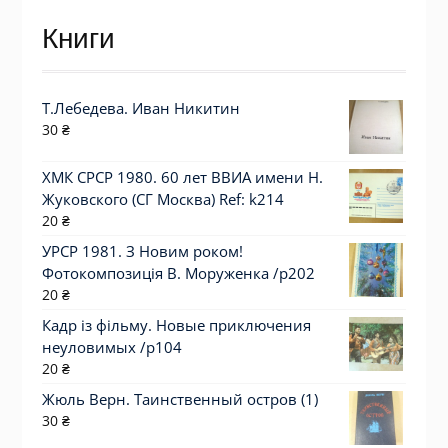
Книги
Т.Лебедева. Иван Никитин
30
₴
ХМК СРСР 1980. 60 лет ВВИА имени Н.
Жуковского (СГ Москва) Ref: k214
20
₴
УРСР 1981. З Новим роком!
Фотокомпозиція В. Моруженка /р202
20
₴
Кадр із фільму. Новые приключения
неуловимых /p104
20
₴
Жюль Верн. Таинственный остров (1)
30
₴