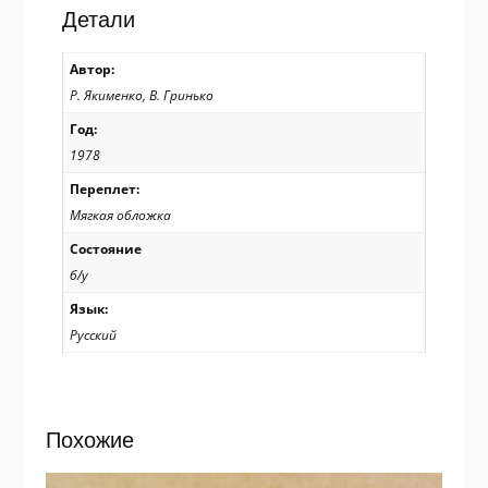
Р.
Детали
Якименко,
В.
Автор:
Гринько
Р. Якименко, В. Гринько
/
р202
Год:
1978
Переплет:
Мягкая обложка
Состояние
б/у
Язык:
Русский
Похожие