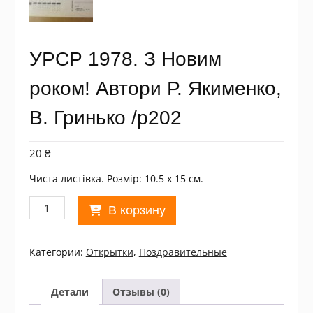
УРСР 1978. З Новим
роком! Автори Р. Якименко,
В. Гринько /р202
20
₴
Чиста листівка. Розмір: 10.5 х 15 см.
Количество
В корзину
товара
УРСР
1978.
Категории:
Открытки
,
Поздравительные
З
Новим
роком!
Детали
Отзывы (0)
Автори