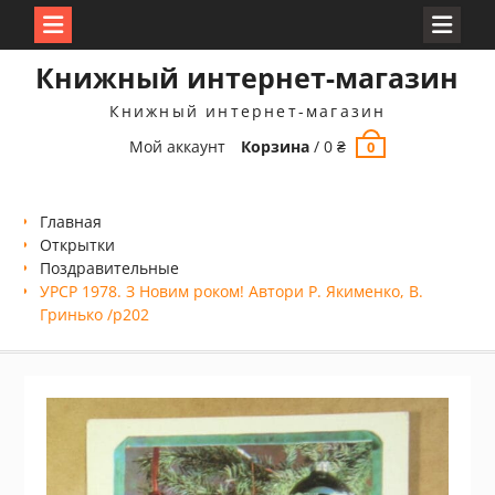
Перейти
Книжный интернет-магазин
к
содержимому
Книжный интернет-магазин
Мой аккаунт
Корзина
/
0
₴
0
Главная
Открытки
Поздравительные
УРСР 1978. З Новим роком! Автори Р. Якименко, В.
Гринько /р202