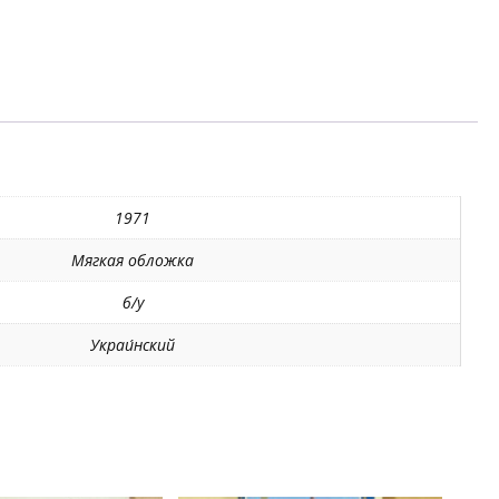
1971
Мягкая обложка
б/у
Украи́нский