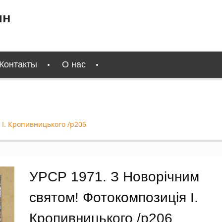
ин
Контакты
О нас
 І. Кропивницького /р206
УРСР 1971. З Новорічним
святом! Фотокомпозиція І.
Кропивницького /р206