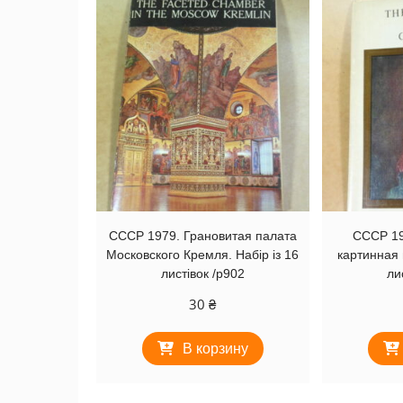
СССР 1979. Грановитая палата
СССР 19
Московского Кремля. Набір із 16
картинная 
листівок /р902
ли
30
₴
В корзину