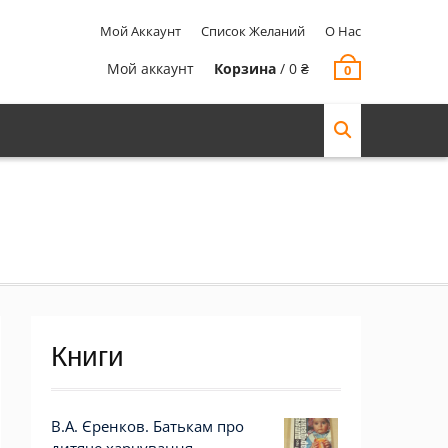
Мой Аккаунт
Список Желаний
О Нас
Мой аккаунт
Корзина
/
0
₴
0
Книги
В.А. Єренков. Батькам про