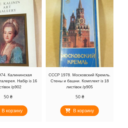
74. Калининская
СССР 1978. Московский Кремль.
галерея. Набір із 16
Стены и башни. Комплект із 18
стівок /р902
листівок /р905
50
₴
50
₴
В корзину
В корзину