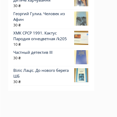
дитяче харчування
30
₴
Георгий Гулиа. Человек из
Афин
30
₴
ХМК СРСР 1991. Кактус
Пародия огнецветная /k205
10
₴
Частный детектив III
30
₴
Віліс Лаціс. До нового берега
ШБ
30
₴