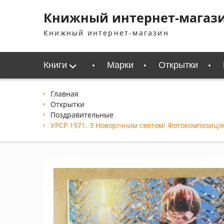
Перейти
Книжный интернет-магаз
к
содержимому
Книжный интернет-магазин
Книги
Марки
Открытки
Главная
Открытки
Поздравительные
УРСР 1971. З Новорічним святом! Фотокомпозиція