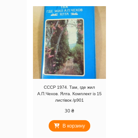
СССР 1974. Там, где жил
А.П.Чехов. Ялта. Комплект із 15
листівок /р901
30
₴
В корзину