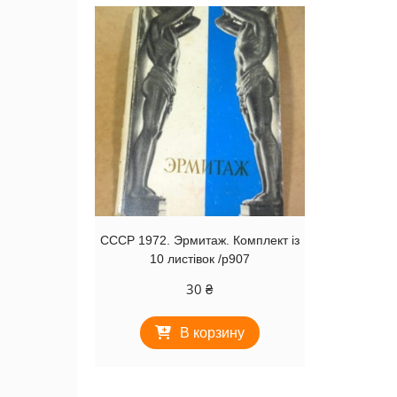
СССР 1972. Эрмитаж. Комплект із
10 листівок /р907
30
₴
В корзину