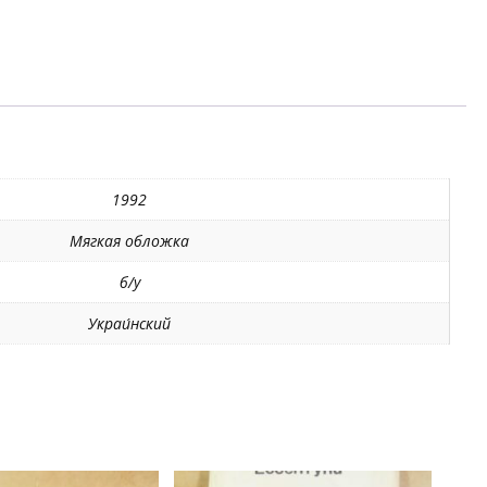
1992
Мягкая обложка
б/у
Украи́нский