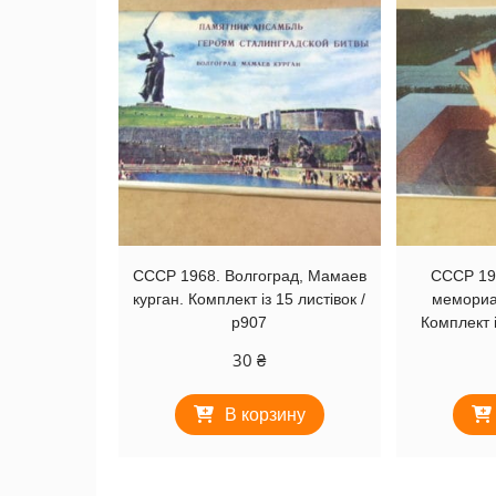
СССР 1968. Волгоград, Мамаев
СССР 19
курган. Комплект із 15 листівок /
мемориа
р907
Комплект і
30
₴
В корзину