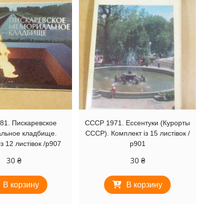
81. Пискаревское
СССР 1971. Ессентуки (Курорты
льное кладбище.
СССР). Комплект із 15 листівок /
з 12 листівок /р907
р901
30
₴
30
₴
В корзину
В корзину