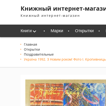
Перейти
Книжный интернет-магаз
к
содержимому
Книжный интернет-магазин
Книги
Марки
Открытки
Главная
Открытки
Поздравительные
Україна 1992. З Новим роком! Фото І. Кропивниць