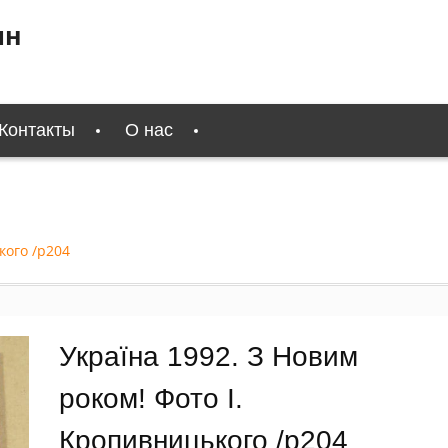
ин
Контакты
О нас
кого /р204
Україна 1992. З Новим
роком! Фото І.
Кропивницького /р204