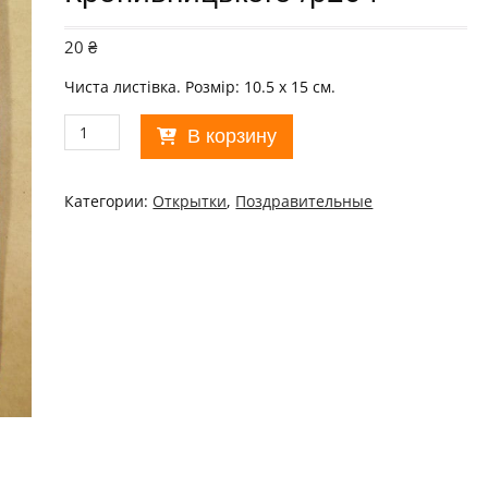
20
₴
Чиста листівка. Розмір: 10.5 х 15 см.
Количество
В корзину
товара
Україна
1992.
Категории:
Открытки
,
Поздравительные
З
Новим
роком!
Фото
І.
Кропивницького
/
р204