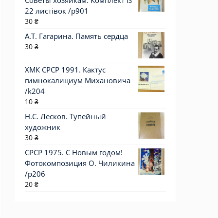
Советы хозяйкам. Комплект із
22 листівок /р901
30
₴
А.Т. Гагарина. Память сердца
30
₴
ХМК СРСР 1991. Кактус
гимнокалициум Михановича
/k204
10
₴
Н.С. Лесков. Тупейный
художник
30
₴
СРСР 1975. С Новым годом!
Фотокомпозиция О. Чиликина
/р206
20
₴