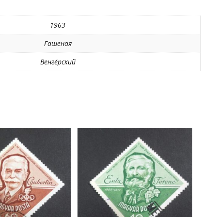
СТО
/11020
1963
Гашеная
Венге́рский