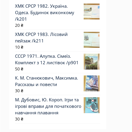
ХМК СРСР 1982. Україна.
Одеса. Будинок виконкому
/k201
20
₴
ХМК СРСР 1983. Лісовий
пейзаж /k211
10
₴
СССР 1971. Алупка. Сімеїз.
Комплект з 12 листівок /р901
50
₴
К. М. Станюкович, Максимка.
Рассказы и повести
30
₴
М. Дубовис, Ю. Короп. Ігри та
ігрові вправи для початкового
навчання плавання
30
₴