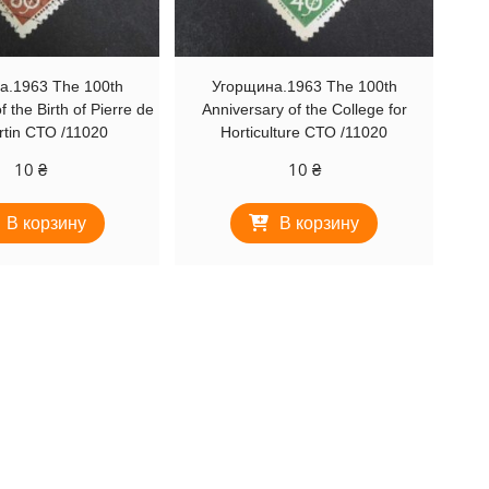
а.1963 The 100th
Угорщина.1963 The 100th
f the Birth of Pierre de
Anniversary of the College for
tin СТО /11020
Horticulture СТО /11020
10
₴
10
₴
В корзину
В корзину