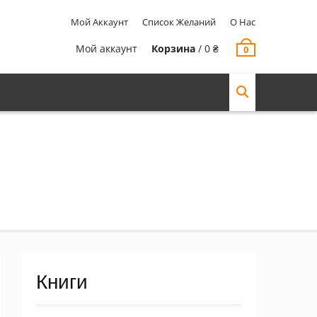
Мой Аккаунт
Список Желаний
О Нас
Мой аккаунт
Корзина
/
0
₴
0
Книги