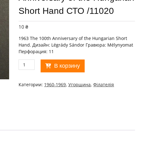
Short Hand СТО /11020
10
₴
1963 The 100th Anniversary of the Hungarian Short
Hand. Дизайн: Légrády Sándor Гравюра: Mélynyomat
Перфорация: 11
Количество
В корзину
товара
Угорщина.
1963
Категории:
1960-1969
,
Угорщина
,
Філателія
The
100th
Anniversary
of
the
Hungarian
Short
Hand