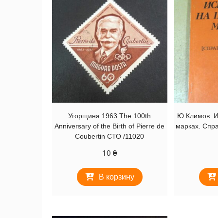
Угорщина.1963 The 100th
Ю.Климов. И
Anniversary of the Birth of Pierre de
марках. Спра
Coubertin СТО /11020
10
₴
В корзину