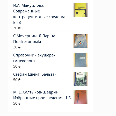
И.А. Мануилова.
Современные
контрацептивные средства
БПВ
30
₴
С.Мочерний, Я.Ларіна.
Політекономія
30
₴
Справочник акушера-
гинеколога
50
₴
Стефан Цвейг, Бальзак
50
₴
М. Е. Салтыков-Щедрин,
Избранные произведения ШБ
50
₴