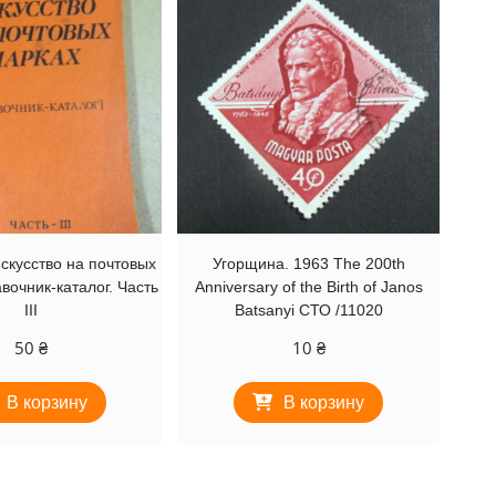
скусство на почтовых
Угорщина. 1963 The 200th
вочник-каталог. Часть
Anniversary of the Birth of Janos
III
Batsanyi СТО /11020
50
₴
10
₴
В корзину
В корзину