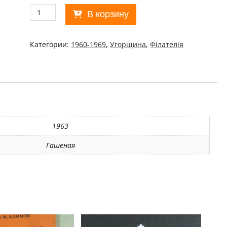
Количество
В корзину
товара
Угорщина.
1963
Категории:
1960-1969
,
Угорщина
,
Філателія
Costumes
Used/11137
1963
Гашеная