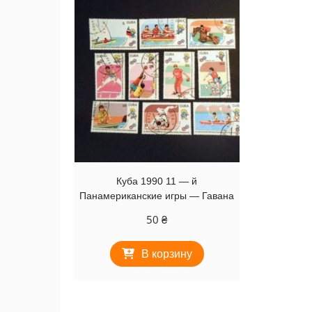
Куба 1990 11 — й
Панамериканские игры — Гавана
50
₴
В корзину