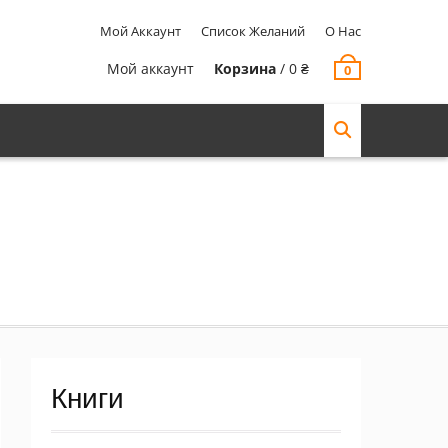
Мой Аккаунт
Список Желаний
О Нас
Мой аккаунт
Корзина
/
0
₴
0
Книги