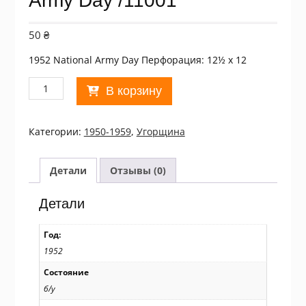
Army Day /11001
50
₴
1952 National Army Day Перфорация: 12½ x 12
Количество
В корзину
товара
Угорщина.
1952
Категории:
1950-1959
,
Угорщина
National
Army
Day
Детали
Отзывы (0)
/11001
Детали
Год:
1952
Состояние
б/у