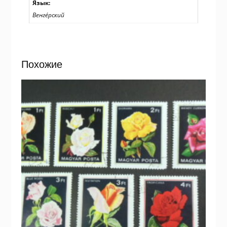
Язык:
Венге́рский
Похожие