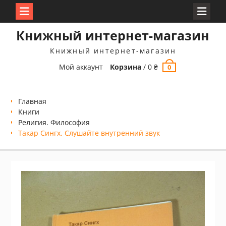
Перейти
Книжный интернет-магазин
к
содержимому
Книжный интернет-магазин
Мой аккаунт
Корзина
/
0
₴
0
Главная
Книги
Религия. Философия
Такар Сингх. Слушайте внутренний звук