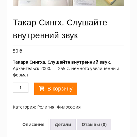
Такар Сингх. Слушайте
внутренний звук
50
₴
Такара Сингха. Слушайте внутренний звук.
Архангельск 2000. — 255 с. немного увеличенный
формат
Количество
В корзину
товара
Такар
Сингх.
Категория:
Религия. Философия
Слушайте
внутренний
звук
Описание
Детали
Отзывы (0)