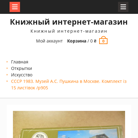
Перейти
Книжный интернет-магазин
к
содержимому
Книжный интернет-магазин
Мой аккаунт
Корзина
/
0
₴
0
Главная
Открытки
Искусство
СССР 1983. Музей А.С. Пушкина в Москве. Комплект із
15 листівок /р905