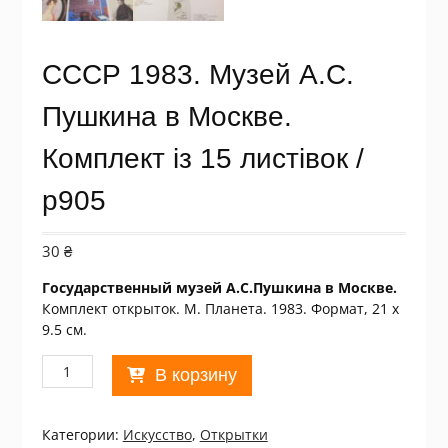
СССР 1983. Музей А.С.
Пушкина в Москве.
Комплект із 15 листівок /
р905
30
₴
Государственный музей А.С.Пушкина в Москве.
Комплект открыток. М. Планета. 1983. Формат, 21 х
9.5 см.
Количество
В корзину
товара
СССР
1983.
Категории:
Искусство
,
Открытки