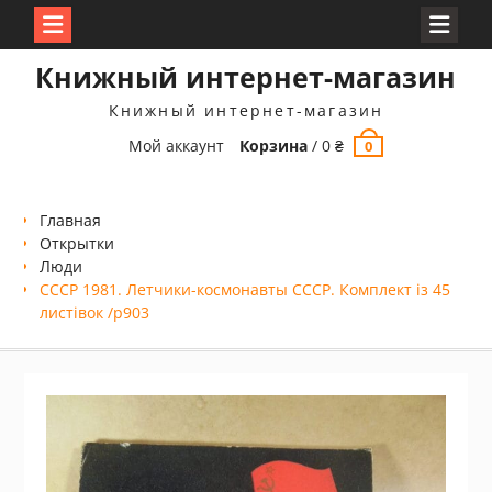
Перейти
Книжный интернет-магазин
к
содержимому
Книжный интернет-магазин
Мой аккаунт
Корзина
/
0
₴
0
Главная
Открытки
Люди
СССР 1981. Летчики-космонавты СССР. Комплект із 45
листівок /р903