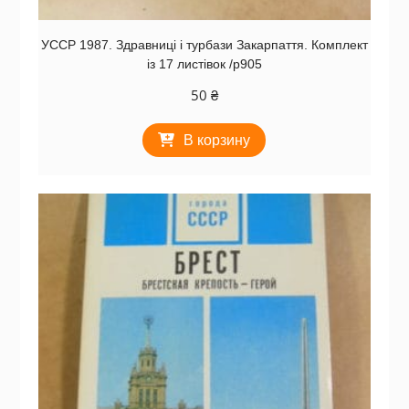
УССР 1987. Здравниці і турбази Закарпаття. Комплект
із 17 листівок /р905
50
₴
В корзину