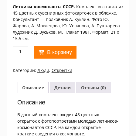
Летчики-космонавты СССР.
Комплект-выставка из
45 цветных сувенирных фотокарточек в обложке.
Консультант — полковник А. Куклин. Фото Ю.
Жарова, А. Моклецова, Ю. Устинова, А. Пушкарева.
Художник Д. Зуськов. М. Плакат 1981. Формат, 21 х
15.5 см.
Количество
В корзину
товара
СССР
1981.
Категории:
Люди
,
Открытки
Летчики-
космонавты
СССР.
Описание
Детали
Отзывы (0)
Комплект
із
Описание
45
листівок
В данный комплект входит 45 цветных
/
открыток с фотопортретами молодых летчиков-
р903
космонавтов СССР. На каждой открытке —
краткие сведения о космонавте.