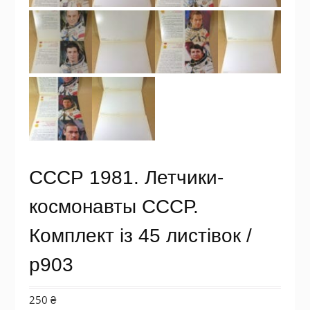
СССР 1981. Летчики-
космонавты СССР.
Комплект із 45 листівок /
р903
250
₴