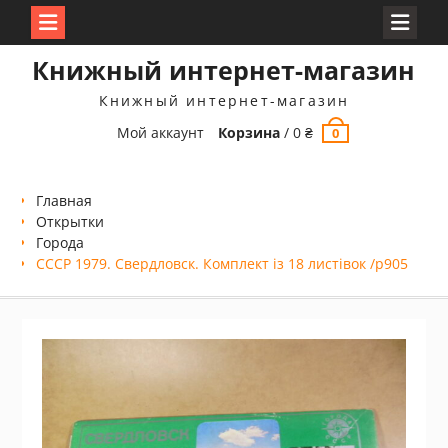
Перейти
Книжный интернет-магазин
к
содержимому
Книжный интернет-магазин
Мой аккаунт
Корзина
/
0
₴
0
Главная
Открытки
Города
СССР 1979. Свердловск. Комплект із 18 листівок /р905