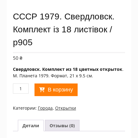
СССР 1979. Свердловск.
Комплект із 18 листівок /
р905
50
₴
Свердловск. Комплект из 18 цветных открыток
.
М. Планета 1979. Формат, 21 х 9.5 см.
Количество
В корзину
товара
СССР
1979.
Категории:
Города
,
Открытки
Свердловск.
Комплект
із
Детали
Отзывы (0)
18