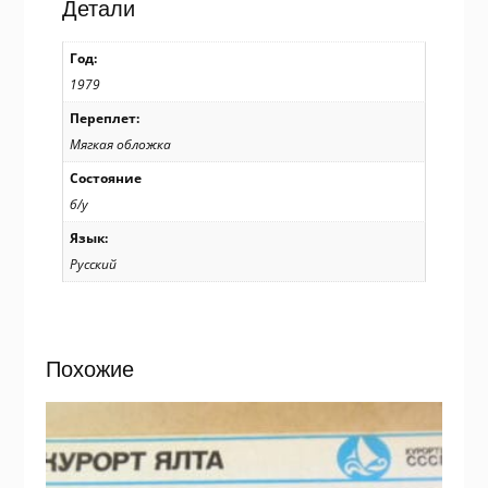
листівок
Детали
/
р905
Год:
1979
Переплет:
Мягкая обложка
Состояние
б/у
Язык:
Русский
Похожие