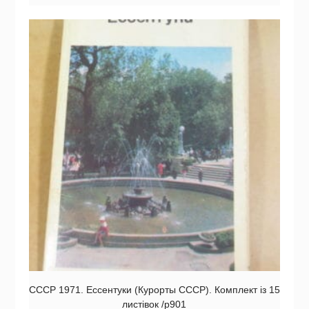
СССР 1971. Ессентуки (Курорты СССР). Комплект із 15
листівок /р901