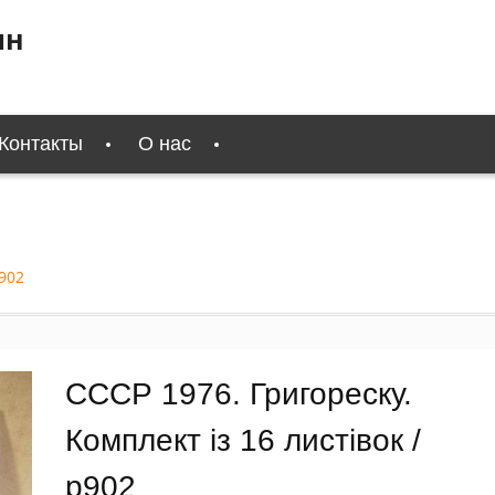
ин
Контакты
О нас
р902
СССР 1976. Григореску.
Комплект із 16 листівок /
р902