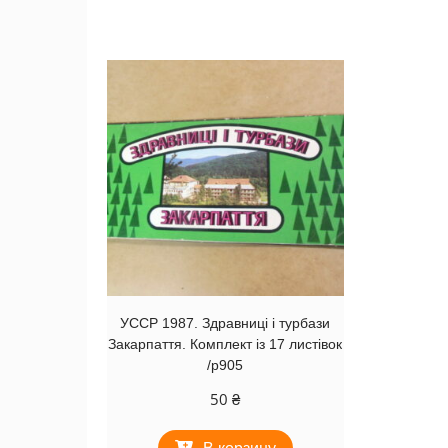
УССР 1987. Здравниці і турбази
Закарпаття. Комплект із 17 листівок
/р905
50
₴