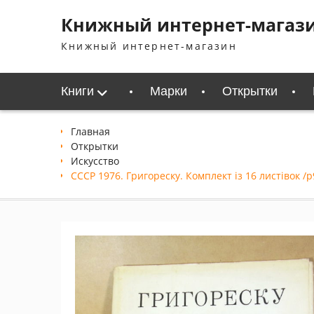
Перейти
Книжный интернет-магаз
к
содержимому
Книжный интернет-магазин
Книги
Марки
Открытки
Главная
Открытки
Искусство
СССР 1976. Григореску. Комплект із 16 листівок /