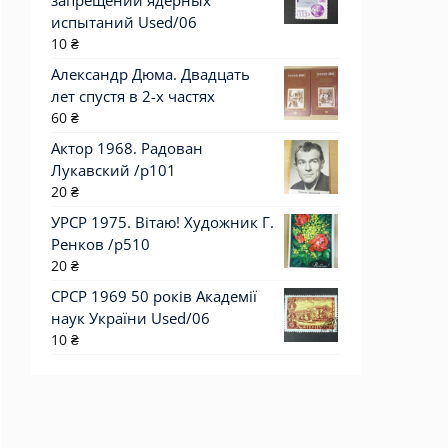
запрещении ядерных
испытаний Used/06
10
₴
Александр Дюма. Двадцать
лет спустя в 2-х частях
60
₴
Актор 1968. Радован
Лукавский /p101
20
₴
УРСР 1975. Вітаю! Художник Г.
Ренков /р510
20
₴
СРСР 1969 50 років Академії
наук України Used/06
10
₴