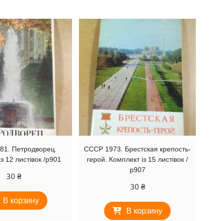
81. Петродворец.
СССР 1973. Брестская крепость-
з 12 листівок /р901
герой. Комплект із 15 листівок /
р907
30
₴
30
₴
В корзину
В корзину