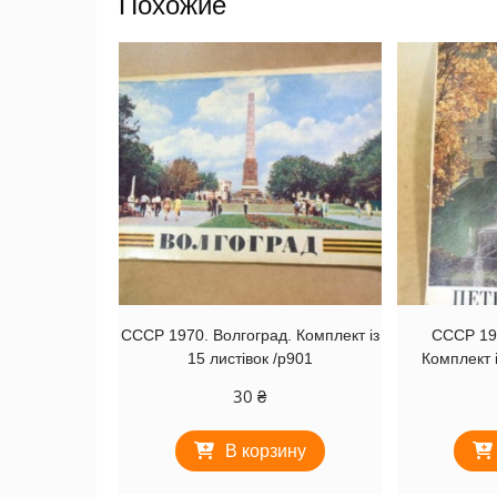
Похожие
СССР 1970. Волгоград. Комплект із
СССР 19
15 листівок /р901
Комплект і
30
₴
В корзину