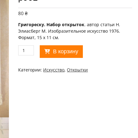
80
₴
Григореску. Набор открыток
. автор статьи Н.
Элиасберг М. Изобразительное искусство 1976.
Формат, 15 х 11 см.
Количество
В корзину
товара
СССР
1976.
Категории:
Искусство
,
Открытки
Григореску.
Комплект
із
16
листівок
/
р902