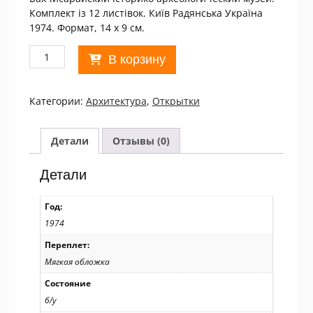
Комплект із 12 листівок. Київ Радянська Україна
1974. Формат, 14 х 9 см.
Количество
В корзину
товара
СССР
1974.
Категории:
Архитектура
,
Открытки
Бахчисарайский
історико
археологический
Детали
Отзывы (0)
музей.
Комплект
Детали
із
12
Год:
листівок
1974
/
р907
Переплет:
Мягкая обложка
Состояние
б/у