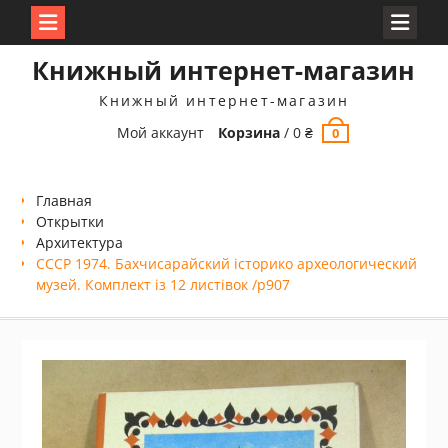
Перейти
Книжный интернет-магазин
к
содержимому
Книжный интернет-магазин
Мой аккаунт
Корзина
/
0
₴
0
Главная
Открытки
Архитектура
СССР 1974. Бахчисарайский історико археологический
музей. Комплект із 12 листівок /р907