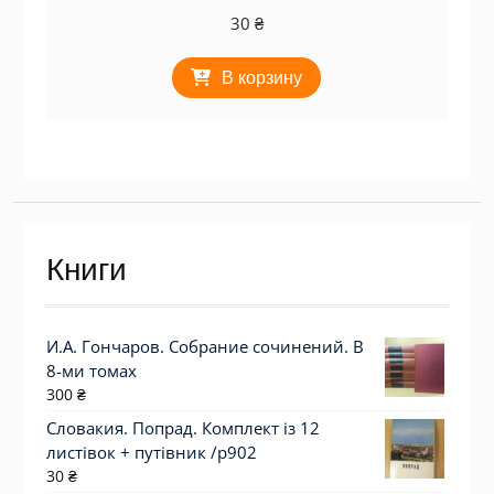
30
₴
В корзину
Книги
И.А. Гончаров. Собрание сочинений. В
8-ми томах
300
₴
Словакия. Попрад. Комплект із 12
листівок + путівник /р902
30
₴