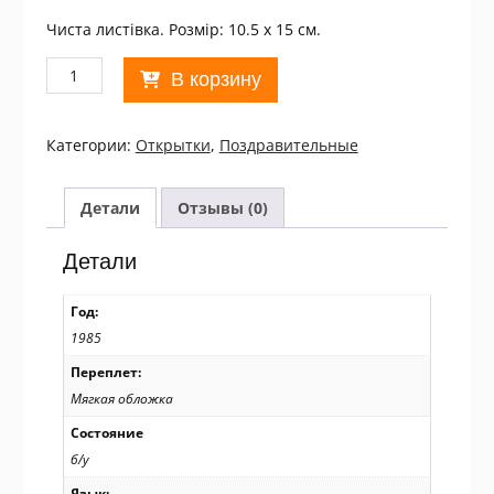
Чиста листівка. Розмір: 10.5 х 15 см.
Количество
В корзину
товара
СРСР
1985.
Категории:
Открытки
,
Поздравительные
С
Новым
годом!
Детали
Отзывы (0)
Художник
А.
Детали
Любезнов
/
Год:
р208
1985
Переплет:
Мягкая обложка
Состояние
б/у
Язык: