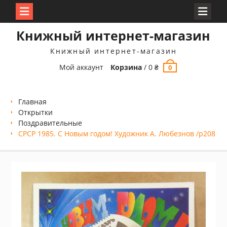
Перейти
Книжный интернет-магазин
к
содержимому
Книжный интернет-магазин
Мой аккаунт
Корзина
/
0
₴
0
Главная
Открытки
Поздравительные
СРСР 1985. С Новым годом! Художник А. Любезнов /р208