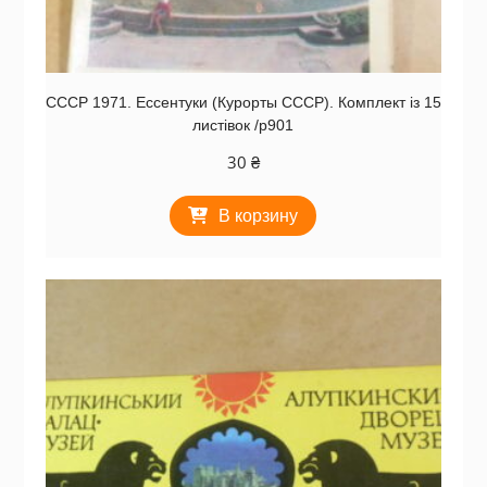
СССР 1971. Ессентуки (Курорты СССР). Комплект із 15
листівок /р901
30
₴
В корзину