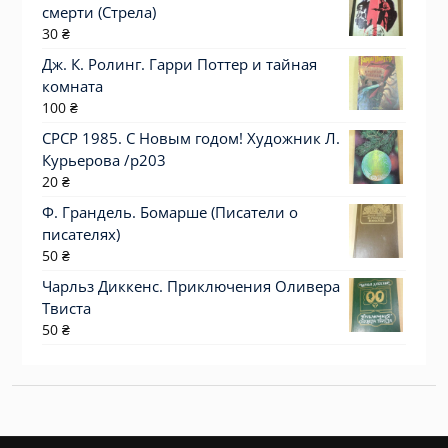
смерти (Стрела)
30
₴
Дж. К. Ролинг. Гарри Поттер и тайная
комната
100
₴
СРСР 1985. С Новым годом! Художник Л.
Курьерова /р203
20
₴
Ф. Грандель. Бомарше (Писатели о
писателях)
50
₴
Чарльз Диккенс. Приключения Оливера
Твиста
50
₴