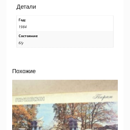
Художник
Детали
В.
Коновалов
Год:
/
1984
р801
Состояние
б/у
Похожие