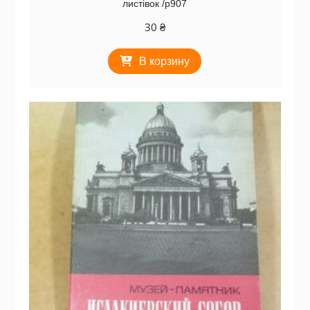
листівок /р907
30
₴
В корзину