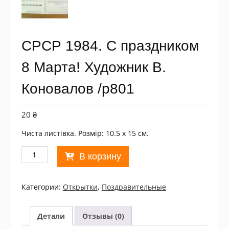
СРСР 1984. С праздником
8 Марта! Художник В.
Коновалов /р801
20
₴
Чиста листівка. Розмір: 10.5 х 15 см.
Количество
В корзину
товара
СРСР
1984.
Категории:
Открытки
,
Поздравительные
С
праздником
8
Детали
Отзывы (0)
Марта!