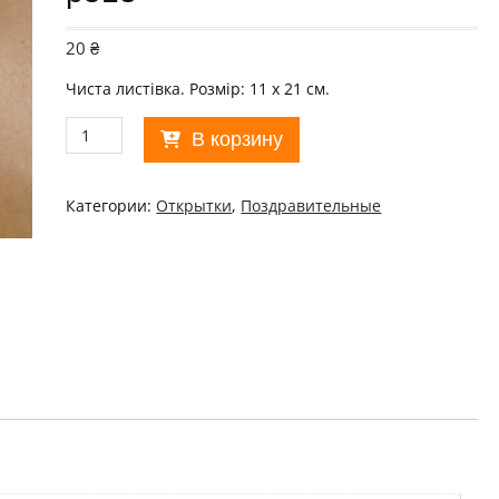
20
₴
Чиста листівка. Розмір: 11 х 21 см.
Количество
В корзину
товара
СРСР
1983.
Категории:
Открытки
,
Поздравительные
Поздравляем!
Художник
В.
Васильев
/
р513