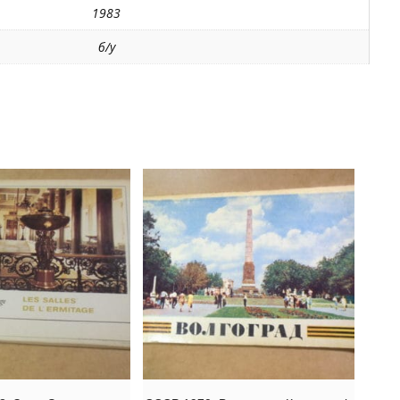
1983
б/у