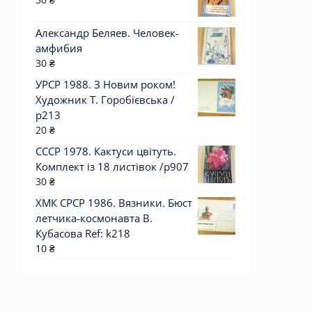
Александр Беляев. Человек-
амфибия
30
₴
УРСР 1988. З Новим роком!
Художник Т. Горобієвська /
р213
20
₴
СССР 1978. Кактуси цвітуть.
Комплект із 18 листівок /р907
30
₴
ХМК СРСР 1986. Вязники. Бюст
летчика-космонавта В.
Кубасова Ref: k218
10
₴