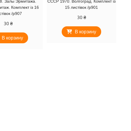
8. Залы Эрмитажа.
СССР 1970. Волгоград. Комплект із
таж. Комплект із 16
15 листівок /р901
стівок /р907
30
₴
30
₴
В корзину
В корзину