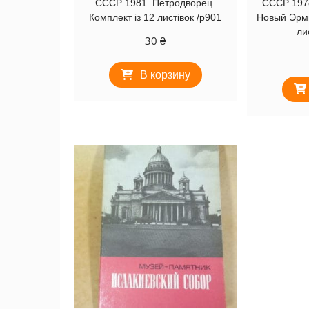
СССР 1981. Петродворец.
СССР 197
Комплект із 12 листівок /р901
Новый Эрми
ли
30
₴
В корзину