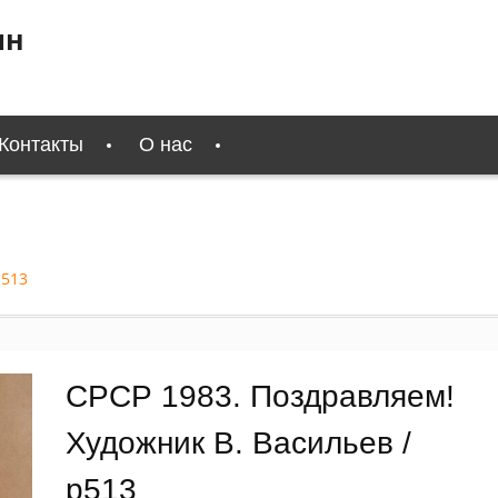
ин
Контакты
О нас
р513
СРСР 1983. Поздравляем!
Художник В. Васильев /
р513