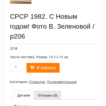
СРСР 1982. С Новым
годом! Фото В. Зеленовой /
р206
20
₴
Чиста листівка. Розмір: 10.5 х 15 см.
Количество
В корзину
товара
СРСР
1982.
Категории:
Открытки
,
Поздравительные
С
Новым
годом!
Детали
Отзывы (0)
Фото
В.