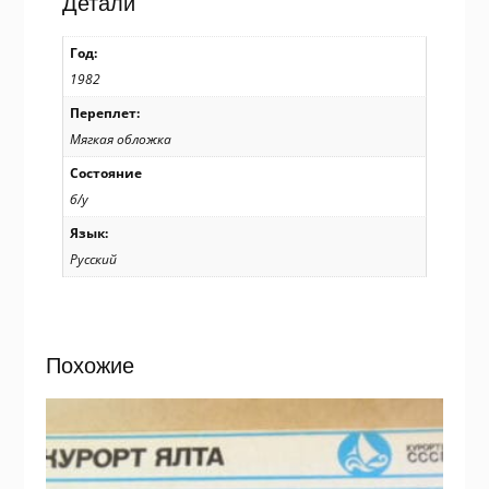
Детали
Зеленовой
/
Год:
р206
1982
Переплет:
Мягкая обложка
Состояние
б/у
Язык:
Русский
Похожие