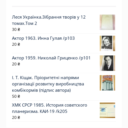
Леся Українка.Зібрання творів у 12
томах.Том 2
30
₴
Актор 1963. Инна Гулая /p103
20
₴
Актор 1959. Николай Гриценко /p101
20
₴
І. Т. Кіщак. Пріоритетні напрями
організації розвитку виробництва
комбікормів (підпис автора)
50
₴
ХМК СРСР 1985. История советского
планеризма. КАИ-19 /k205
20
₴