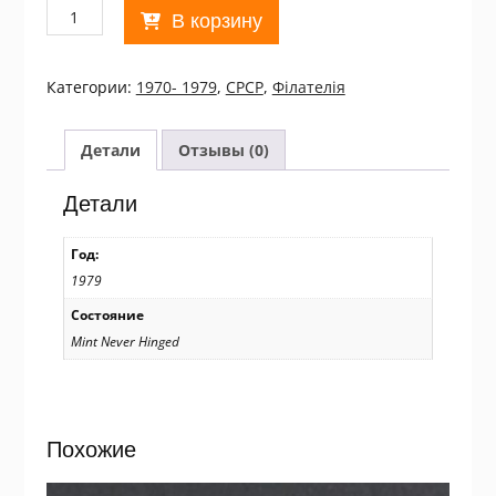
Количество
В корзину
товара
СРСР.
1979
Категории:
1970- 1979
,
СРСР
,
Філателія
21-
й
Всемирный
Детали
Отзывы (0)
ветеринарный
конгресс
Детали
MNH
/19086
Год:
1979
Состояние
Mint Never Hinged
Похожие