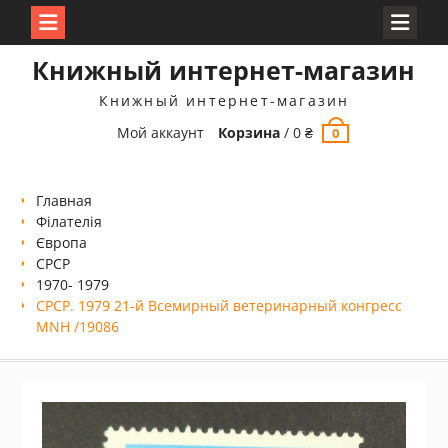
Перейти
Книжный интернет-магазин
к
содержимому
Книжный интернет-магазин
Мой аккаунт
Корзина
/
0
₴
0
Главная
Філателія
Європа
СРСР
1970- 1979
СРСР. 1979 21-й Всемирный ветеринарный конгресс
MNH /19086