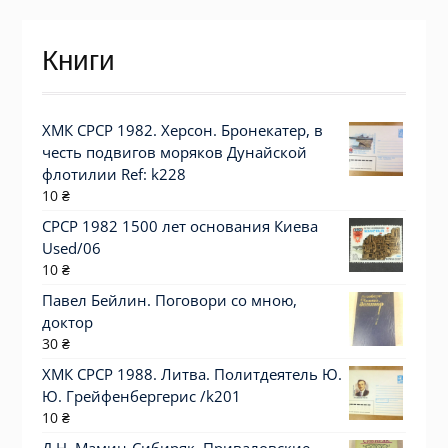
Книги
ХМК СРСР 1982. Херсон. Бронекатер, в
честь подвигов моряков Дунайской
флотилии Ref: k228
10
₴
СРСР 1982 1500 лет основания Киева
Used/06
10
₴
Павел Бейлин. Поговори со мною,
доктор
30
₴
ХМК СРСР 1988. Литва. Политдеятель Ю.
Ю. Грейфенбергерис /k201
10
₴