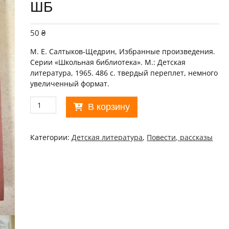
ШБ
50
₴
М. Е. Салтыков-Щедрин, Избранные произведения.
Серии «Школьная библиотека». М.: Детская
литература, 1965. 486 с. твердый переплет, немного
увеличенный формат.
Количество
В корзину
товара
М.
Е.
Категории:
Детская литература
,
Повести, рассказы
Салтыков-
Щедрин,
Избранные
произведения
ШБ