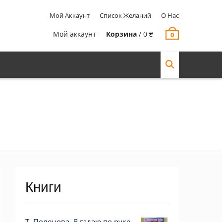
Мой Аккаунт
Список Желаний
О Нас
Мой аккаунт
Корзина
/
0
₴
0
Книги
Т. Поленова. Я гадаю по руке.