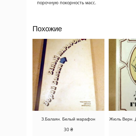
порочную покорность масс.
Похожие
З.Балаян. Белый марафон
Жюль Верн. Д
30
₴