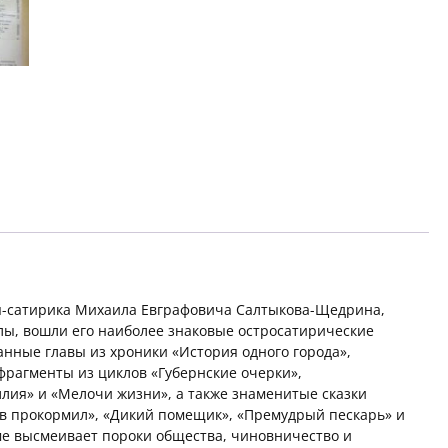
я-сатирика Михаила Евграфовича Салтыкова-Щедрина,
ы, вошли его наиболее знаковые остросатирические
анные главы из хроники «История одного города»,
фрагменты из циклов «Губернские очерки»,
лия» и «Мелочи жизни», а также знаменитые сказки
лов прокормил», «Дикий помещик», «Премудрый пескарь» и
рме высмеивает пороки общества, чиновничество и