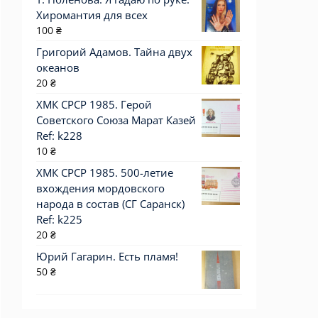
Хиромантия для всех
100
₴
Григорий Адамов. Тайна двух
океанов
20
₴
ХМК СРСР 1985. Герой
Советского Союза Марат Казей
Ref: k228
10
₴
ХМК СРСР 1985. 500-летие
вхождения мордовского
народа в состав (СГ Саранск)
Ref: k225
20
₴
Юрий Гагарин. Есть пламя!
50
₴