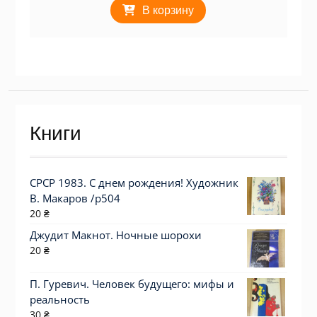
В корзину
Книги
СРСР 1983. С днем рождения! Художник
В. Макаров /р504
20
₴
Джудит Макнот. Ночные шорохи
20
₴
П. Гуревич. Человек будущего: мифы и
реальность
30
₴