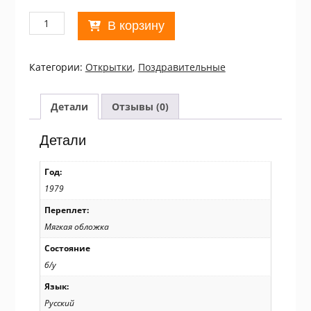
Количество
В корзину
товара
СРСР
1979.
Категории:
Открытки
,
Поздравительные
1
Мая.
Художник
Детали
Отзывы (0)
А.
Бойков
Детали
/
р702
Год:
1979
Переплет:
Мягкая обложка
Состояние
б/у
Язык:
Русский