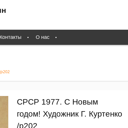
ин
Контакты
О нас
/р202
СРСР 1977. С Новым
годом! Художник Г. Куртенко
/р202