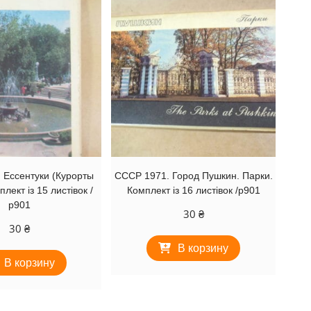
 Ессентуки (Курорты
СССР 1971. Город Пушкин. Парки.
лект із 15 листівок /
Комплект із 16 листівок /р901
р901
30
₴
30
₴
В корзину
В корзину