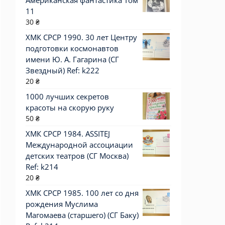
Американская фантастика Том
11
30
₴
ХМК СРСР 1990. 30 лет Центру
подготовки космонавтов
имени Ю. А. Гагарина (СГ
Звездный) Ref: k222
20
₴
1000 лучших секретов
красоты на скорую руку
50
₴
ХМК СРСР 1984. ASSITEJ
Международной ассоциации
детских театров (СГ Москва)
Ref: k214
20
₴
ХМК СРСР 1985. 100 лет со дня
рождения Муслима
Магомаева (старшего) (СГ Баку)