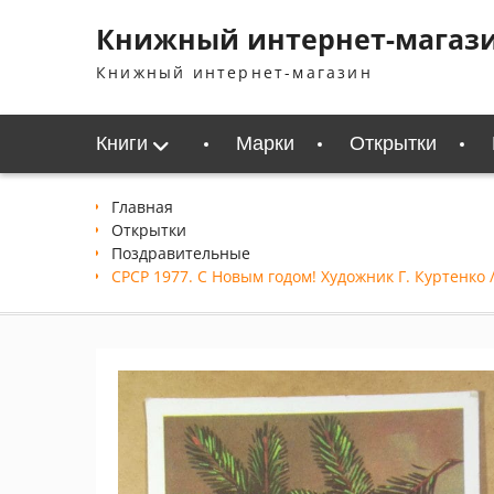
Перейти
Книжный интернет-магаз
к
содержимому
Книжный интернет-магазин
Книги
Марки
Открытки
Главная
Открытки
Поздравительные
СРСР 1977. С Новым годом! Художник Г. Куртенко 