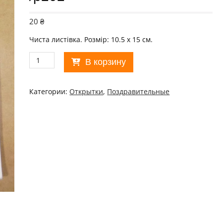
20
₴
Чиста листівка. Розмір: 10.5 х 15 см.
Количество
В корзину
товара
СРСР
1977.
Категории:
Открытки
,
Поздравительные
С
Новым
годом!
Художник
Г.
Куртенко
/
р202