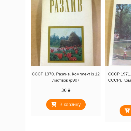
СССР 1970. Разлив. Комплект із 12
СССР 1971.
листівок /р907
СССР). Комп
30
₴
В корзину