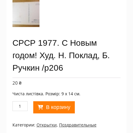
СРСР 1977. С Новым
годом! Худ. Н. Поклад, Б.
Ручкин /р206
20
₴
Чиста листівка. Розмір: 9 х 14 см.
Количество
В корзину
товара
СРСР
1977.
Категории:
Открытки
,
Поздравительные
С