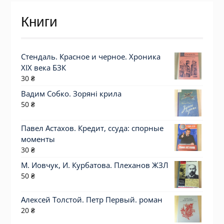
Книги
Стендаль. Красное и черное. Хроника
XIX века БЗК
30
₴
Вадим Собко. Зоряні крила
50
₴
Павел Астахов. Кредит, ссуда: спорные
моменты
30
₴
М. Иовчук, И. Курбатова. Плеханов ЖЗЛ
50
₴
Алексей Толстой. Петр Первый. роман
20
₴