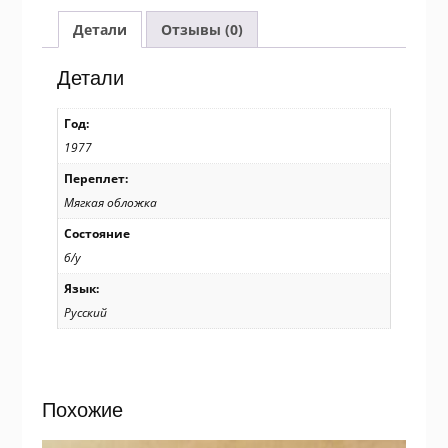
Новым
годом!
Детали
Отзывы (0)
Худ.
Н.
Детали
Поклад,
Б.
Год:
Ручкин
1977
/
р206
Переплет:
Мягкая обложка
Состояние
б/у
Язык:
Русский
Похожие