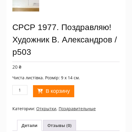
СРСР 1977. Поздравляю!
Художник В. Александров /
р503
20
₴
Чиста листівка. Розмір: 9 х 14 см.
Количество
В корзину
товара
СРСР
1977.
Категории:
Открытки
,
Поздравительные
Поздравляю!
Художник
В.
Детали
Отзывы (0)
Александров