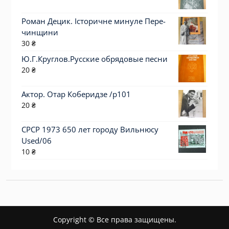
Роман Децик. Історичне минуле Пе­ре­
чин­щи­­ни
30
₴
Ю.Г.Круглов.Русские обрядовые песни
20
₴
Актор. Отар Коберидзе /p101
20
₴
СРСР 1973 650 лет городу Вильнюсу
Used/06
10
₴
Copyright © Все права защищены.