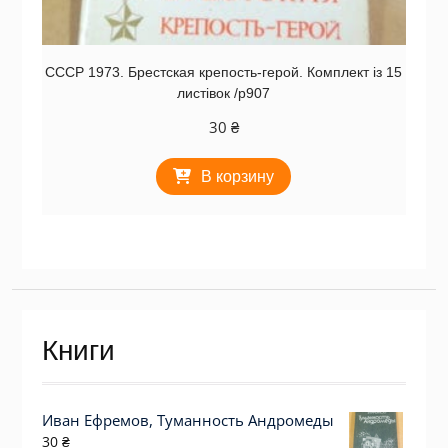
СССР 1973. Брестская крепость-герой. Комплект із 15
листівок /р907
30
₴
В корзину
Книги
Иван Ефремов, Туманность Андромеды
30
₴