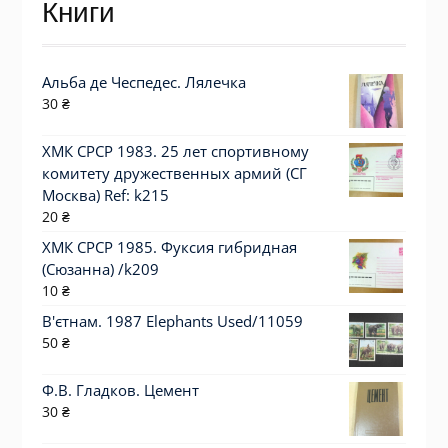
Книги
Альба де Чеспедес. Лялечка
30
₴
ХМК СРСР 1983. 25 лет спортивному
комитету дружественных армий (СГ
Москва) Ref: k215
20
₴
ХМК СРСР 1985. Фуксия гибридная
(Сюзанна) /k209
10
₴
В'єтнам. 1987 Elephants Used/11059
50
₴
Ф.В. Гладков. Цемент
30
₴