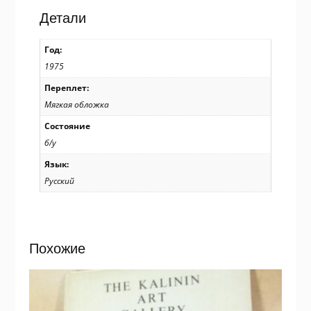
Художник
Детали
А.
Бойков
Год:
/
1975
р706
Переплет:
Мягкая обложка
Состояние
б/у
Язык:
Русский
Похожие