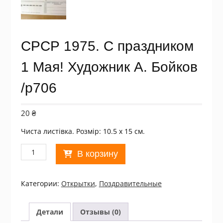
СРСР 1975. С праздником
1 Мая! Художник А. Бойков
/р706
20
₴
Чиста листівка. Розмір: 10.5 х 15 см.
Количество
В корзину
товара
СРСР
1975.
Категории:
Открытки
,
Поздравительные
С
праздником
1
Детали
Отзывы (0)
Мая!