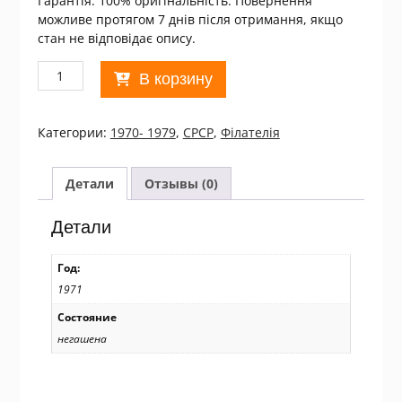
Гарантія: 100% оригінальність. Повернення
можливе протягом 7 днів після отримання, якщо
стан не відповідає опису.
Количество
В корзину
товара
СРСР
1971
Категории:
1970- 1979
,
СРСР
,
Філателія
XXIV
съезд
Коммунистической
Детали
Отзывы (0)
партии
Украины
Детали
Used/19093
Год:
1971
Состояние
негашена