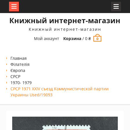
Перейти
Книжный интернет-магазин
к
содержимому
Книжный интернет-магазин
Мой аккаунт
Корзина
/
0
₴
0
Главная
Філателія
Європа
СРСР
1970- 1979
СРСР 1971 XXIV съезд Коммунистической партии
Украины Used/19093