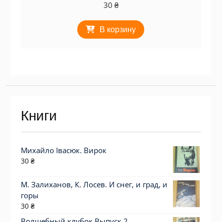
30
₴
В корзину
Книги
Михайло Івасюк. Вирок
30
₴
М. Залиханов, К. Лосев. И снег, и град, и
горы
30
₴
Волшебный клубок Выпуск 2