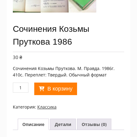
Сочинения Козьмы
Пруткова 1986
30
₴
Сочинения Козьмы Пруткова. М. Правда. 1986г.
410с. Переплет: Твердый. Обычный формат
Количество
В корзину
товара
Сочинения
Козьмы
Категория:
Классика
Пруткова
1986
Описание
Детали
Отзывы (0)