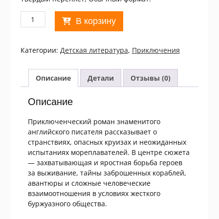
Количество
В корзину
товара
Роберт
Льюис,
Категории:
Детская литература
,
Приключения
Стивенсон.
Потерпевшие
кораблекрушение
Описание
Детали
Отзывы (0)
МБ
Описание
Приключенческий роман знаменитого
английского писателя рассказывает о
странствиях, опасных круизах и неожиданных
испытаниях мореплавателей. В центре сюжета
— захватывающая и яростная борьба героев
за выживание, тайны заброшенных кораблей,
авантюры и сложные человеческие
взаимоотношения в условиях жесткого
буржуазного общества.