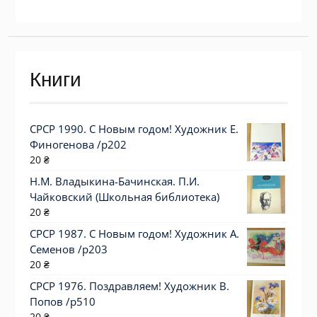
Книги
СРСР 1990. С Новым годом! Художник Е.
Финогенова /р202
20
₴
Н.М. Владыкина-Бачинская. П.И.
Чайковский (Школьная библиотека)
20
₴
СРСР 1987. С Новым годом! Художник А.
Семенов /р203
20
₴
СРСР 1976. Поздравляем! Художник В.
Попов /р510
20
₴