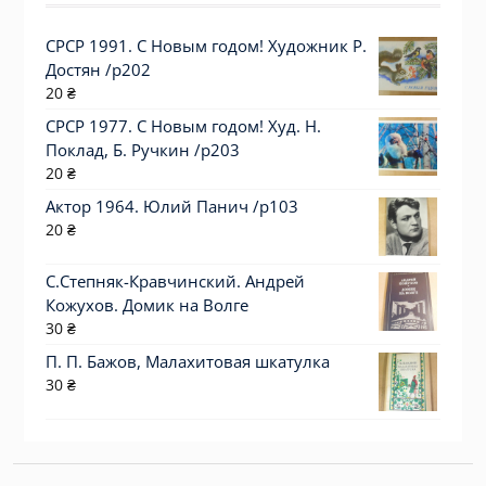
СРСР 1991. С Новым годом! Художник Р.
Достян /р202
20
₴
СРСР 1977. С Новым годом! Худ. Н.
Поклад, Б. Ручкин /р203
20
₴
Актор 1964. Юлий Панич /p103
20
₴
С.Степняк-Кравчинский. Андрей
Кожухов. Домик на Волге
30
₴
П. П. Бажов, Малахитовая шкатулка
30
₴