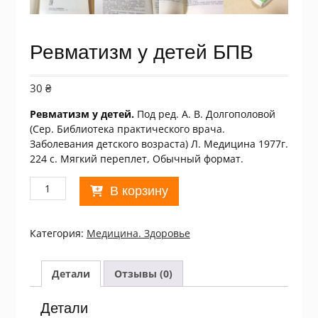
Ревматизм у детей БПВ
30
₴
Ревматизм у детей.
Под ред. А. В. Долгополовой
(Сер. Библиотека практического врача.
Заболевания детского возраста) Л. Медицина 1977г.
224 с. Мягкий переплет, Обычный формат.
Количество
В корзину
товара
Ревматизм
у
Категория:
Медицина. Здоровье
детей
БПВ
Детали
Отзывы (0)
Детали