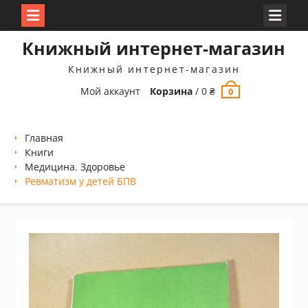
Перейти
Книжный интернет-магазин
к
содержимому
Книжный интернет-магазин
Мой аккаунт
Корзина
/
0
₴
0
Главная
Книги
Медицина. Здоровье
Ревматизм у детей БПВ