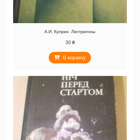
А.И. Куприн. Листригоны
30
₴
В корзину