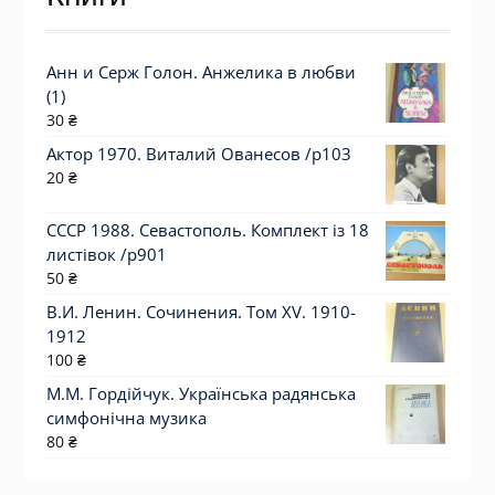
Анн и Серж Голон. Анжелика в любви
(1)
30
₴
Актор 1970. Виталий Ованесов /p103
20
₴
СССР 1988. Севастополь. Комплект із 18
листівок /р901
50
₴
В.И. Ленин. Сочинения. Том XV. 1910-
1912
100
₴
М.М. Гордійчук. Українська радянська
симфонічна музика
80
₴