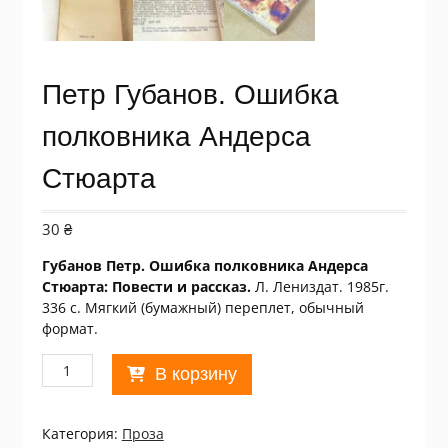
Петр Губанов. Ошибка
полковника Андерса
Стюарта
30
₴
Губанов Петр. Ошибка полковника Андерса
Стюарта: Повести и рассказ.
Л. Лениздат. 1985г.
336 с. Мягкий (бумажный) переплет, обычный
формат.
Количество
В корзину
товара
Петр
Губанов.
Категория:
Проза
Ошибка