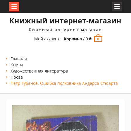
Перейти
Книжный интернет-магазин
к
содержимому
Книжный интернет-магазин
Мой аккаунт
Корзина
/
0
₴
0
Главная
Книги
Xудожественная литература
Проза
Петр Губанов. Ошибка полковника Андерса Стюарта