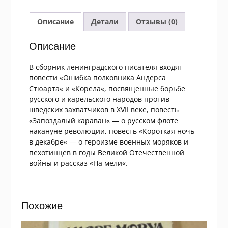
полковника
Андерса
Описание
Детали
Отзывы (0)
Стюарта
Описание
В сборник ленинградского писателя входят
повести «Ошибка полковника Андерса
Стюарта« и «Корела«, посвященные борьбе
русского и карельского народов против
шведских захватчиков в XVII веке, повесть
«Запоздалый караван« — о русском флоте
накануне революции, повесть «Короткая ночь
в декабре« — о героизме военных моряков и
пехотинцев в годы Великой Отечественной
войны и рассказ «На мели«.
Похожие