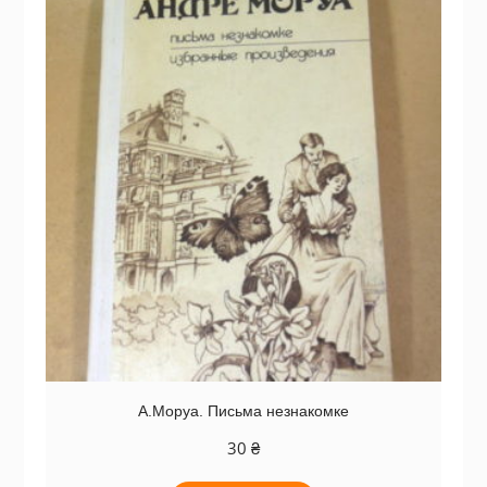
А.Моруа. Письма незнакомке
30
₴