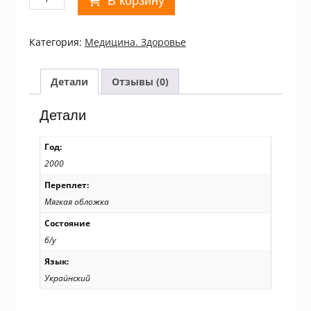
В корзину
товара
Оздоровлююче
природне
Категория:
Медицина. Здоровье
харчування
Детали
Отзывы (0)
Детали
Год:
2000
Переплет:
Мягкая обложка
Состояние
б/у
Язык:
Украи́нский