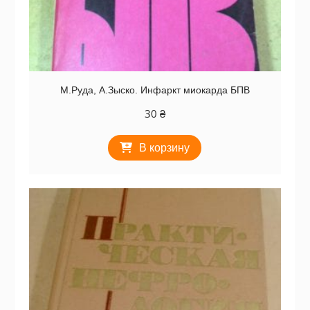
М.Руда, А.Зыско. Инфаркт миокарда БПВ
30
₴
В корзину