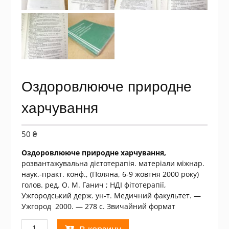
Оздоровлююче природне
харчування
50
₴
Оздоровлююче природне харчування,
розвантажувальна дієтотерапія. матеріали міжнар.
наук.-практ. конф., (Поляна, 6-9 жовтня 2000 року)
голов. ред. О. М. Ганич ; НДІ фітотерапії,
Ужгородський держ. ун-т. Медичний факультет. —
Ужгород 2000. — 278 с. Звичайний формат
Количество