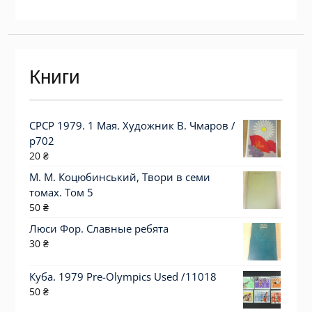
Книги
СРСР 1979. 1 Мая. Художник В. Чмаров /
р702
20
₴
М. М. Коцюбинський, Твори в семи
томах. Том 5
50
₴
Люси Фор. Славные ребята
30
₴
Куба. 1979 Pre-Olympics Used /11018
50
₴