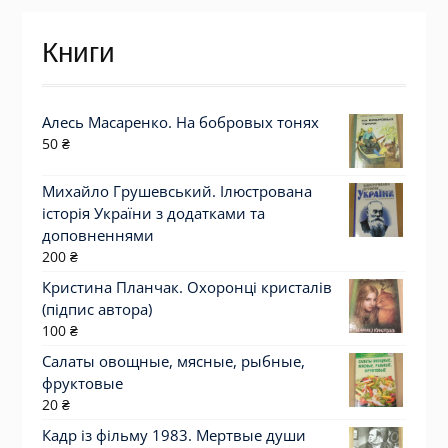
Книги
Алесь Масаренко. На бобровых тонях
50
₴
Михайло Грушевський. Ілюстрована
історія України з додатками та
доповненнями
200
₴
Кристина Планчак. Охоронці кристалів
(підпис автора)
100
₴
Салаты овощные, мясные, рыбные,
фруктовые
20
₴
Кадр із фільму 1983. Мертвые души