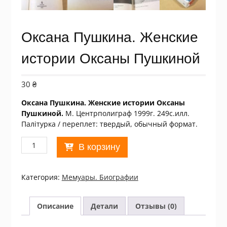
Оксана Пушкина. Женские
истории Оксаны Пушкиной
30
₴
Оксана Пушкина. Женские истории Оксаны
Пушкиной.
М. Центрполиграф 1999г. 249с.илл.
Палiтурка / переплет: твердый, обычный формат.
Количество
В корзину
товара
Оксана
Пушкина.
Категория:
Мемуары. Биографии
Женские
истории
Оксаны
Описание
Детали
Отзывы (0)
Пушкиной