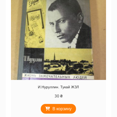
И.Нуруллин. Тукай ЖЗЛ
30
₴
В корзину