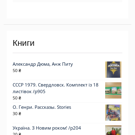
Книги
Александр Дюма, Анж Питу
50
₴
СССР 1979. Свердловск. Комплект із 18
листівок /р905
50
₴
О. Генри. Рассказы. Stories
30
₴
Україна. З Новим роком! /р204
20
₴