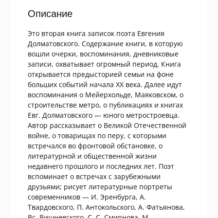
Описание
Это вторая книга записок поэта Евгения
Долматовского. Содержание книги, в которую
вошли очерки, воспоминания, дневниковые
записи, охватывает огромный период. Книга
открывается предысторией семьи на фоне
больших событий начала XX века. Далее идут
воспоминания о Мейерхольде, Маяковском, о
строительстве метро, о публикациях и книгах
Евг. Долматовского — юного метростроевца.
Автор рассказывает о Великой Отечественной
войне, о товарищах по перу, с которыми
встречался во фронтовой обстановке, о
литературной и общественной жизни
недавнего прошлого и последних лет. Поэт
вспоминает о встречах с зарубежными
друзьями; рисует литературные портреты
современников — И. Эренбурга, А.
Твардовского, П. Антокольского, А. Фатьянова,
Вс. Вишневского, С. С. Смирнова, М.