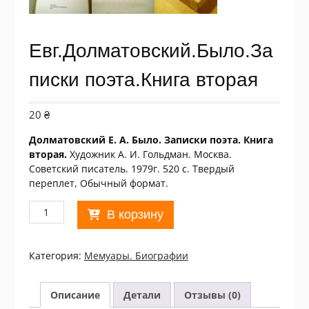
Евг.Долматовский.Было.За
писки поэта.Книга вторая
20
₴
Долматовский Е. А. Было. Записки поэта. Книга
вторая.
Художник А. И. Гольдман. Москва.
Советский писатель. 1979г. 520 с. Твердый
переплет, Обычный формат.
Количество
В корзину
товара
Евг.Долматовский.Было.Записки
поэта.Книга
Категория:
Мемуары. Биографии
вторая
Описание
Детали
Отзывы (0)