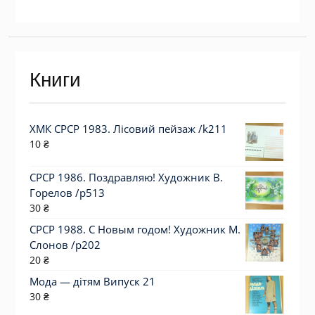
Книги
ХМК СРСР 1983. Лісовий пейзаж /k211
10
₴
СРСР 1986. Поздравляю! Художник В.
Горелов /р513
30
₴
СРСР 1988. С Новым годом! Художник М.
Слонов /р202
20
₴
Мода — дітям Випуск 21
30
₴