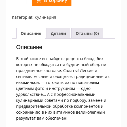
В корзину
товара
О.
Зыкина.
Категория:
Кулинария
Салаты
для
праздников
Описание
Детали
Отзывы (0)
и
на
Описание
каждый
день
В этой книге вы найдете рецепты блюд, без
которых не обходятся ни будничный обед, ни
праздничное застолье. Салаты! Легкие и
сытные, мясные и овощные, традиционные и с
изюминкой, — готовить их по пошаговым
цветным фото и инструкциям — одно
удовольствие… А с профессиональными
кулинарными советами по подбору, замене и
предварительной обработке компонентов и
сохранению в них витаминов великолепный
результат вам обеспечен!