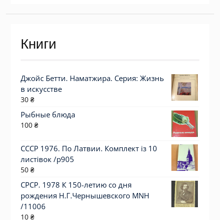
Книги
Джойс Бетти. Наматжира. Серия: Жизнь
в искусстве
30
₴
Рыбные блюда
100
₴
СССР 1976. По Латвии. Комплект із 10
листівок /р905
50
₴
СРСР. 1978 К 150-летию со дня
рождения Н.Г.Чернышевского MNH
/11006
10
₴