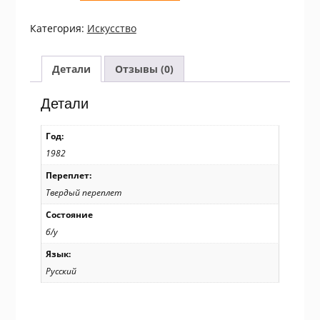
Народная
музыка
Категория:
Искусство
СССР
и
современность
Детали
Отзывы (0)
Детали
Год:
1982
Переплет:
Твердый переплет
Состояние
б/у
Язык:
Русский