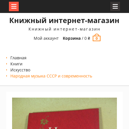
Перейти
Книжный интернет-магазин
к
содержимому
Книжный интернет-магазин
Мой аккаунт
Корзина
/
0
₴
0
Главная
Книги
Искусство
Народная музыка СССР и современность