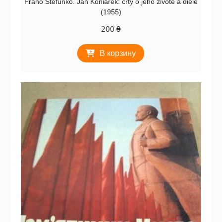
Fraňo Štefunko. Ján Koniarek: črty o jeho živote a diele
(1955)
200
₴
В корзину