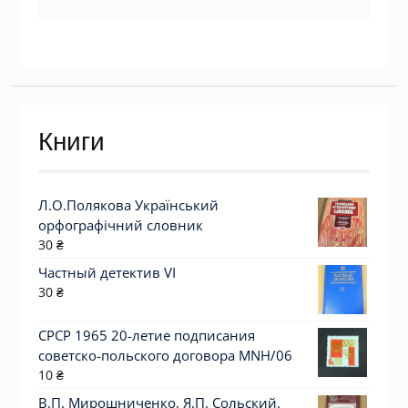
Книги
Л.О.Полякова Український
орфографічний словник
30
₴
Частный детектив VI
30
₴
СРСР 1965 20-летие подписания
советско-польского договора MNH/06
10
₴
В.П. Мирошниченко, Я.П. Сольский.