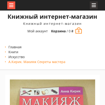
Перейти
Книжный интернет-магазин
к
содержимому
Книжный интернет-магазин
Мой аккаунт
Корзина
/
0
₴
0
Главная
Книги
Искусство
А.Кирик. Макияж Секреты мастера