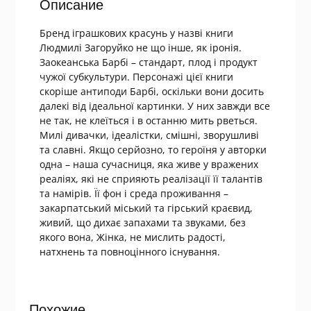
Описание
Бренд іграшкових красунь у назві книги
Людмилі Загоруйко не що інше, як іронія.
Заокеанська Барбі – стандарт, плод і продукт
чужої субкультури. Персонажі цієї книги
скоріше антиподи Барбі, оскільки вони досить
далекі від ідеальної картинки. У них завжди все
не так, не клеїться і в останню мить рветься.
Милі дивачки, ідеалістки, смішні, зворушливі
та славні. Якщо серйозно, то героїня у авторки
одна – наша сучасниця, яка живе у вражених
реаліях, які не сприяють реалізації її талантів
та намірів. Її фон і среда проживання –
закарпатський міський та гірський краєвид,
живий, що дихає запахами та звуками, без
якого вона, Жінка, не мислить радості,
натхнень та повноцінного існування.
Похожие