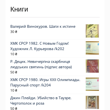
Книги
Валерий Винокуров. Шаги к истине
30
₴
ХМК СРСР 1982. С Новым Годом!
Художник Л. Курьерова /k202
10
₴
Р. Децик. Невичерпна скарбниця
людських святинь (підпис автора)
50
₴
ХМК СРСР 1980. Игры XXII Олимпиады.
Парусный спорт /k204
10
₴
Джин Плейди. Убийство в Тауэре.
Чертополох и роза
50
₴