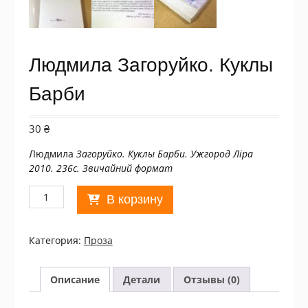
Людмила Загоруйко. Куклы
Барби
30
₴
Людмила
Загоруйко. Куклы Барби. Ужгород Ліра
2010. 236с. Звичайний формат
Количество
В корзину
товара
Людмила
Загоруйко.
Категория:
Проза
Куклы
Барби
Описание
Детали
Отзывы (0)