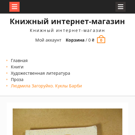
Перейти
Книжный интернет-магазин
к
содержимому
Книжный интернет-магазин
Мой аккаунт
Корзина
/
0
₴
0
Главная
Книги
Xудожественная литература
Проза
Людмила Загоруйко. Куклы Барби