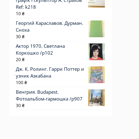
графік і скульптор А. Страхов
Ref: k218
10
₴
Георгий Караславов. Дурман.
Сноха
30
₴
Актор 1970. Светлана
Коркошко /p102
20
₴
Дж. К. Ролинг. Гарри Поттер и
узник Азкабана
100
₴
Венгрия. Budapest.
Фотоальбом-гармошка /р907
30
₴