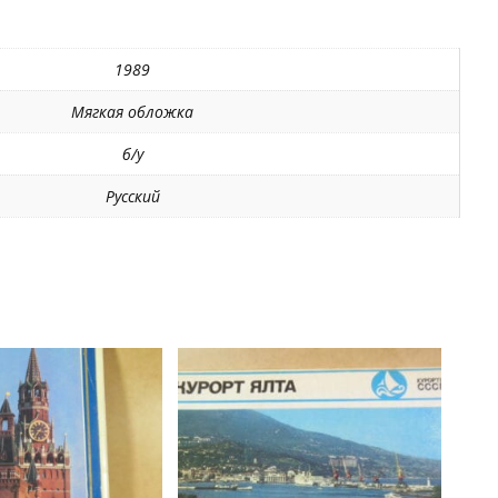
р902
1989
Мягкая обложка
б/у
Русский