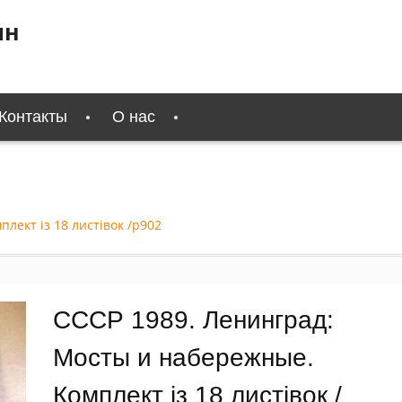
ин
Контакты
О нас
лект із 18 листівок /р902
СССР 1989. Ленинград:
Мосты и набережные.
Комплект із 18 листівок /