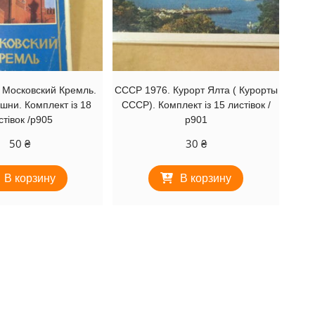
 Московский Кремль.
СССР 1976. Курорт Ялта ( Курорты
шни. Комплект із 18
СССР). Комплект із 15 листівок /
стівок /р905
р901
50
₴
30
₴
В корзину
В корзину